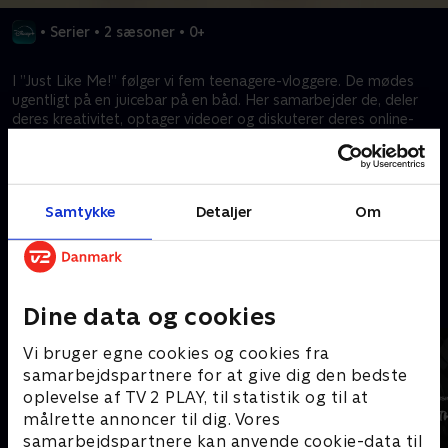
•
Serier
•
2 sæsoner
•
0+
I ”Just Like Me!” følger vi fem teenagere-vloggere. De mødes
ugentligt på en juicebar på en båd. Her samarbejder de, deler
deres kreativitet, optager videoer og diskuterer deres online-
omdømme og hverdag. De har alle særlige talenter, og serien
handler også om, hvordan de udvikler disse talenter. ”Just Like
Me!” er en realityserie med manus, og det hele udspiller sig i
eller omkring juicebaren.
Samtykke
Detaljer
Om
Kræver tilkøb
Mere indhold fra Disney+
Dine data og cookies
Vi bruger egne cookies og cookies fra
samarbejdspartnere for at give dig den bedste
oplevelse af TV 2 PLAY, til statistik og til at
målrette annoncer til dig. Vores
samarbejdspartnere kan anvende cookie-data til