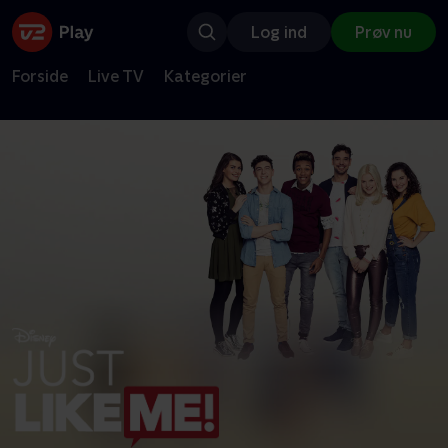
Log ind
Prøv nu
Forside
Live TV
Kategorier