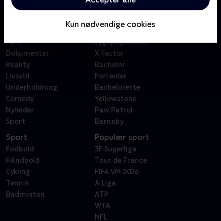
Kategorier
Populært
Børn
Klovn
Kun nødvendige cookies
Serier
Badehotellet
Film
Sygeplejeskolen
Dokumentar
X Factor
Reality
Bachelor
Livsstil
Forræder
Underholdning
Bachelorette
Comedy
Yellowstone
Nyheder
Paw Patrol
Sport
Barnaby
Sport
Populær sport
Fodbold
3F Superliga
Håndbold
Tour de France
Cykling
FIFA VM 2026
Tennis
A Liga
Badminton
ATP
WTA
NFL