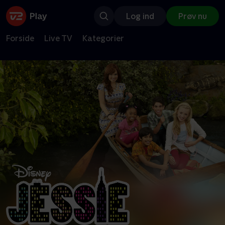
Log ind
Prøv nu
Forside
Live TV
Kategorier