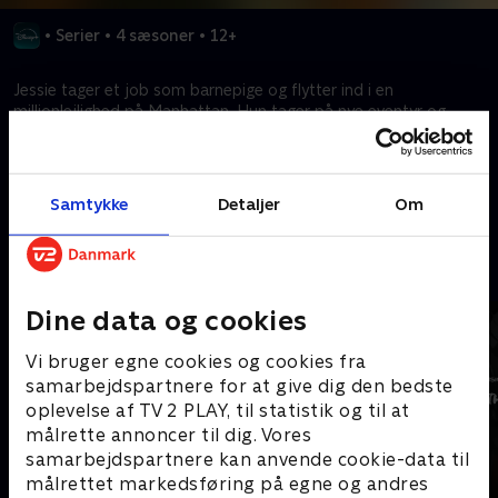
•
Serier
•
4 sæsoner
•
12+
Jessie tager et job som barnepige og flytter ind i en
millionlejlighed på Manhattan. Hun tager på nye eventyr og
lærer at stole på kærligheden fra de vilde børn, hun passer.
Kræver tilkøb
Samtykke
Detaljer
Om
Mere indhold fra Disney+
Dine data og cookies
Vi bruger egne cookies og cookies fra
samarbejdspartnere for at give dig den bedste
oplevelse af TV 2 PLAY, til statistik og til at
målrette annoncer til dig. Vores
samarbejdspartnere kan anvende cookie-data til
målrettet markedsføring på egne og andres