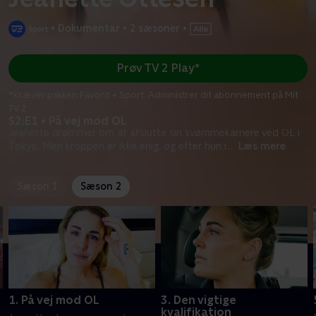
•
Dokumentar
•
2 sæsoner
•
Prøv TV 2 Play*
*Kræver pakken Favorit + Sport. Administrer dit abonnement på Mit
TV 2.
S2:E1 • På vej mod OL
Jeanette drømmer om at afslutte sin svømmekarriere ved OL i
Tokyo. Men kroppen er ikke enig, og efter hun i
...
Læs mere
Sæson 1
Sæson 2
1. På vej mod OL
3. Den vigtige
kvalifikation