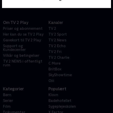
Om TV 2 Play
Kanaler
Priser og abonnement
TV 2
Her kan du se TV 2 Play
TV 2 Sport
Gavekort til TV 2 Play
TV 2 News
Support og
TV 2 Echo
Kundecenter
TV 2 Fri
Vilkår og betingelser
TV 2 Charlie
TV 2 NEWS i offentligt
C More
rum
BritBox
SkyShowtime
Oiii
Kategorier
Populært
Børn
Klovn
Serier
Badehotellet
Film
Sygeplejeskolen
Dokumentar
X Factor