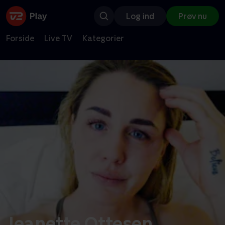
Log ind
Prøv nu
Forside
Live TV
Kategorier
Jeanette Ottesen