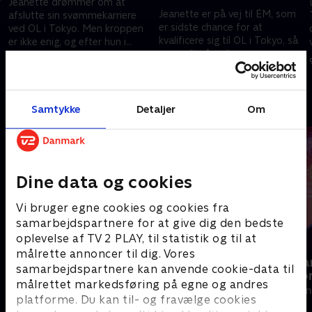
r
Jeanette drømmer om at
Jeanette er på vej til EM, som
afslutte sin svømmekarriere
er sidste chance for at
ved OL i Tokyo. Men kroppen
kvalificere sig til OL i Tokyo, så
er ikke enig, og efter hun i
nu er alt på spil.
første omgang ikke kvalificerer
19. oktober 2021 • 15 min
sig til EM, ser det sort ud.
26. oktober 2021 • 18 min
Andre så også
Samtykke
Detaljer
Om
Dine data og cookies
Vi bruger egne cookies og cookies fra
samarbejdspartnere for at give dig den bedste
oplevelse af TV 2 PLAY, til statistik og til at
målrette annoncer til dig. Vores
Drugged i nattelivet
Kim Kanona
samarbejdspartnere kan anvende cookie-data til
verdensreko
Dokumentar • 1 sæsoner
målrettet markedsføring på egne og andres
2021 • Dokument
platforme. Du kan til- og fravælge cookies