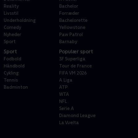
Reality
Bachelor
Livsstil
Forræder
Underholdning
Bachelorette
Comedy
Yellowstone
Nyheder
Paw Patrol
Sport
Barnaby
Sport
Populær sport
Fodbold
3F Superliga
Håndbold
Tour de France
Cykling
FIFA VM 2026
Tennis
A Liga
Badminton
ATP
WTA
NFL
Serie A
Diamond League
La Vuelta