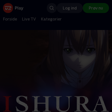
Log ind
Prøv nu
Forside
Live TV
Kategorier