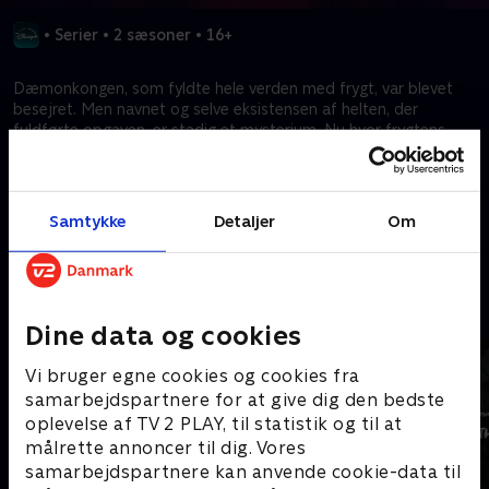
•
Serier
•
2 sæsoner
•
16+
Dæmonkongen, som fyldte hele verden med frygt, var blevet
besejret. Men navnet og selve eksistensen af helten, der
fuldførte opgaven, er stadig et mysterium. Nu hvor frygtens
tidsalder er ovre, begynder kampen om at krone den ultimative
helt.
Samtykke
Detaljer
Om
Kræver tilkøb
Mere indhold fra Disney+
Dine data og cookies
Vi bruger egne cookies og cookies fra
samarbejdspartnere for at give dig den bedste
oplevelse af TV 2 PLAY, til statistik og til at
målrette annoncer til dig. Vores
samarbejdspartnere kan anvende cookie-data til