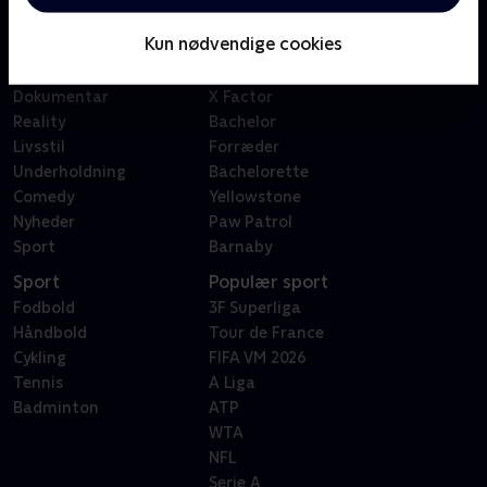
Børn
Klovn
Kun nødvendige cookies
Serier
Badehotellet
Film
Sygeplejeskolen
Dokumentar
X Factor
Reality
Bachelor
Livsstil
Forræder
Underholdning
Bachelorette
Comedy
Yellowstone
Nyheder
Paw Patrol
Sport
Barnaby
Sport
Populær sport
Fodbold
3F Superliga
Håndbold
Tour de France
Cykling
FIFA VM 2026
Tennis
A Liga
Badminton
ATP
WTA
NFL
Serie A