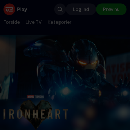
Log ind
Prøv nu
Forside
Live TV
Kategorier