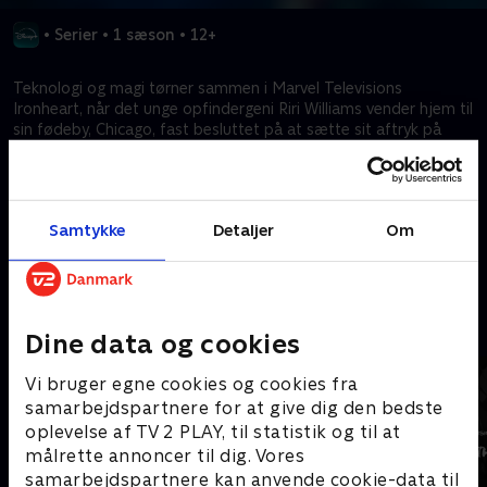
•
Serier
•
1 sæson
•
12+
Teknologi og magi tørner sammen i Marvel Televisions
Ironheart, når det unge opfindergeni Riri Williams vender hjem til
sin fødeby, Chicago, fast besluttet på at sætte sit aftryk på
verden. Hun udvikler nogle utrolige Iron-dragter, men hendes
ambitioner fører hende i kløerne på den gådefulde, men
charmerende Parker Robbins alias Hood.
Samtykke
Detaljer
Om
Kræver tilkøb
Mere indhold fra Disney+
Dine data og cookies
Vi bruger egne cookies og cookies fra
samarbejdspartnere for at give dig den bedste
oplevelse af TV 2 PLAY, til statistik og til at
målrette annoncer til dig. Vores
samarbejdspartnere kan anvende cookie-data til