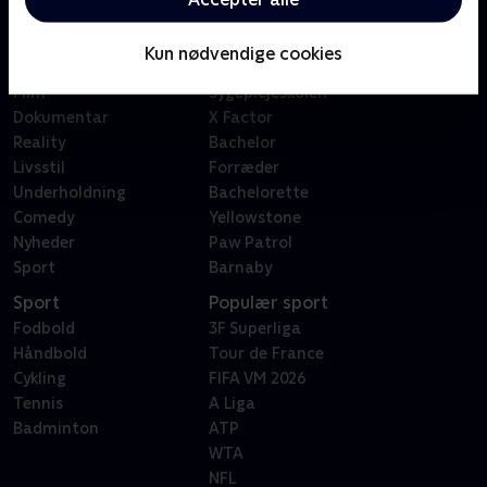
Kategorier
Populært
Børn
Klovn
Kun nødvendige cookies
Serier
Badehotellet
Film
Sygeplejeskolen
Dokumentar
X Factor
Reality
Bachelor
Livsstil
Forræder
Underholdning
Bachelorette
Comedy
Yellowstone
Nyheder
Paw Patrol
Sport
Barnaby
Sport
Populær sport
Fodbold
3F Superliga
Håndbold
Tour de France
Cykling
FIFA VM 2026
Tennis
A Liga
Badminton
ATP
WTA
NFL