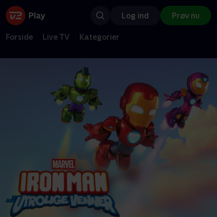
Log ind
Prøv nu
Forside
Live TV
Kategorier