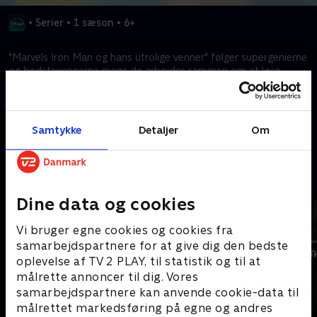
•
Serier
•
1 sæson
•
6+
"Marvels Iron Man og hans utrolige venner" følger supergenierne
og bedstevennerne mens de arbejder sammen om at løse
problemer og beskytte deres by.
Kræver tilkøb
Samtykke
Detaljer
Om
Mere indhold fra Disney+
Dine data og cookies
Vi bruger egne cookies og cookies fra
samarbejdspartnere for at give dig den bedste
oplevelse af TV 2 PLAY, til statistik og til at
målrette annoncer til dig. Vores
samarbejdspartnere kan anvende cookie-data til
målrettet markedsføring på egne og andres