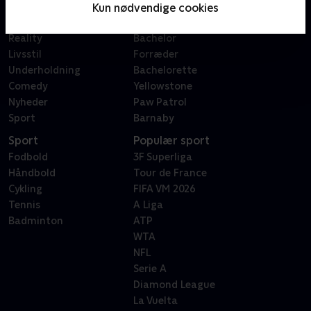
Film
Sygeplejeskolen
Kun nødvendige cookies
Dokumentar
X Factor
Reality
Bachelor
Livsstil
Forræder
Underholdning
Bachelorette
Comedy
Yellowstone
Nyheder
Paw Patrol
Sport
Barnaby
Sport
Populær sport
Fodbold
3F Superliga
Håndbold
Tour de France
Cykling
FIFA VM 2026
Tennis
A Liga
Badminton
ATP
WTA
NFL
Serie A
Diamond League
La Vuelta