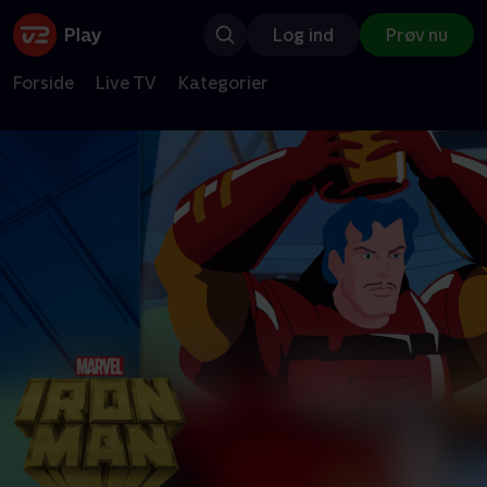
Log ind
Prøv nu
Forside
Live TV
Kategorier