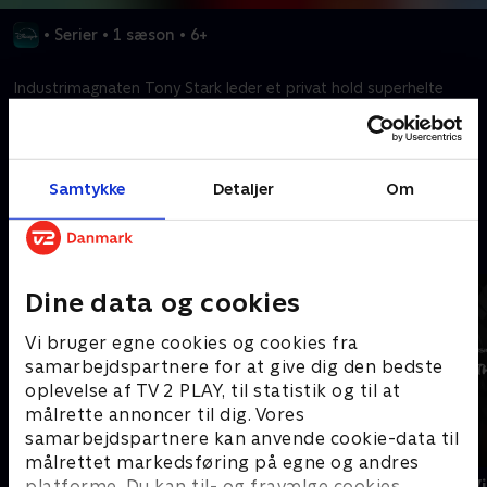
•
Serier
•
1 sæson
•
6+
Industrimagnaten Tony Stark leder et privat hold superhelte
som Iron Man mod ondskabens kræfter.
Kræver tilkøb
Samtykke
Detaljer
Om
Mere indhold fra Disney+
Dine data og cookies
Vi bruger egne cookies og cookies fra
samarbejdspartnere for at give dig den bedste
oplevelse af TV 2 PLAY, til statistik og til at
målrette annoncer til dig. Vores
samarbejdspartnere kan anvende cookie-data til
målrettet markedsføring på egne og andres
The Shards
Star Wars: V
platforme. Du kan til- og fravælge cookies