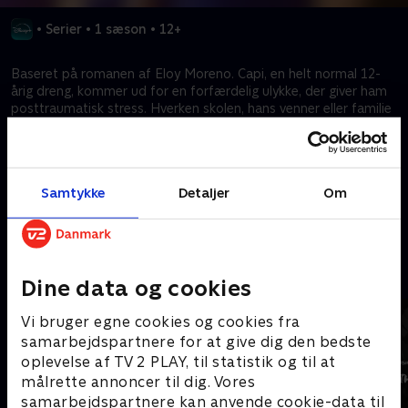
•
Serier
•
1 sæson
•
12+
Baseret på romanen af Eloy Moreno. Capi, en helt normal 12-
årig dreng, kommer ud for en forfærdelig ulykke, der giver ham
posttraumatisk stress. Hverken skolen, hans venner eller familie
kan forklare, hvad der skete. Men psykologen, der behandler
ham, er fast besluttet på at grave i hans historie for at finde ud
af, hvorfor han endte i denne situation.
Samtykke
Detaljer
Om
Kræver tilkøb
Mere indhold fra Disney+
Dine data og cookies
Vi bruger egne cookies og cookies fra
samarbejdspartnere for at give dig den bedste
oplevelse af TV 2 PLAY, til statistik og til at
målrette annoncer til dig. Vores
samarbejdspartnere kan anvende cookie-data til