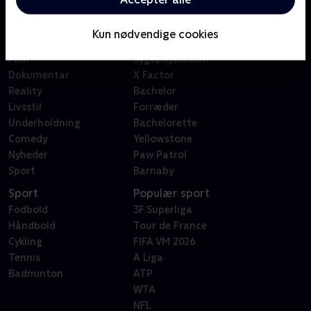
Kategorier
Populært
Børn
Klovn
Kun nødvendige cookies
Serier
Badehotellet
Film
Sygeplejeskolen
Dokumentar
X Factor
Reality
Bachelor
Livsstil
Forræder
Underholdning
Bachelorette
Comedy
Yellowstone
Nyheder
Paw Patrol
Sport
Barnaby
Sport
Populær sport
Fodbold
3F Superliga
Håndbold
Tour de France
Cykling
FIFA VM 2026
Tennis
A Liga
Badminton
ATP
WTA
NFL