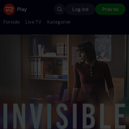
Log ind
Prøv nu
Forside
Live TV
Kategorier