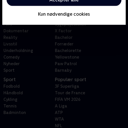
Kategorier
Populært
Børn
Klovn
Kun nødvendige cookies
Serier
Badehotellet
Film
Sygeplejeskolen
Dokumentar
X Factor
Reality
Bachelor
Livsstil
Forræder
Underholdning
Bachelorette
Comedy
Yellowstone
Nyheder
Paw Patrol
Sport
Barnaby
Sport
Populær sport
Fodbold
3F Superliga
Håndbold
Tour de France
Cykling
FIFA VM 2026
Tennis
A Liga
Badminton
ATP
WTA
NFL