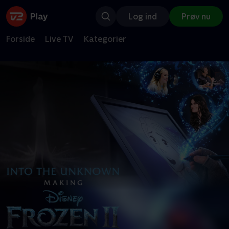
Log ind
Prøv nu
Forside
Live TV
Kategorier