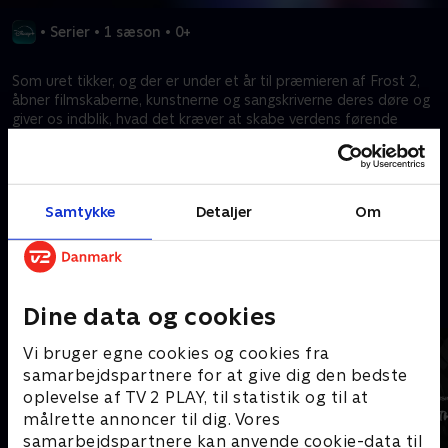
•
Serier
•
1 sæson
•
0+
Som uret tikker, og der er under et år til præmieren af Frost 2,
åbner filmskaberne, kunstnerne og sangskriverne deres døre og
giver os indblik, hvad det kræver at skabe verdens førende
animationsfilm. For første gange nogensinde, fanger
kameraerne udfordringerne og gennembrudene, det kreative og
kunstneriske arbejde, samt den enorme kompleksitet bag
skabelsen af en Walt Disney Animation Studios-spillefilm.
Samtykke
Detaljer
Om
Kræver tilkøb
Mere indhold fra Disney+
Dine data og cookies
Vi bruger egne cookies og cookies fra
samarbejdspartnere for at give dig den bedste
oplevelse af TV 2 PLAY, til statistik og til at
målrette annoncer til dig. Vores
samarbejdspartnere kan anvende cookie-data til