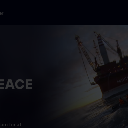
er
dam for at