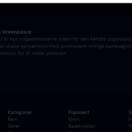
e Greenpeace
 et år hos miljøaktivisterne inden for den kendte organisa
 at skabe opmærksomhed, promovere retslige kampagner 
mission for at redde planeten
Kategorier
Populært
S
Børn
Klovn
F
Serier
Badehotellet
H