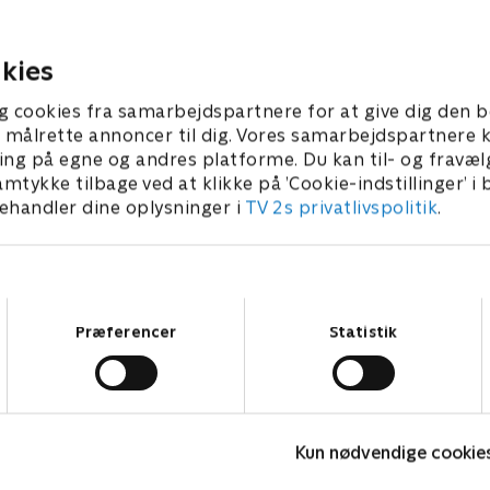
n 2022 blev to aktivister
Tjernobyl for at måle radioa
rasilien
genkontaminering
er 2023 • 54 min
14. december 2023 • 50 min
kies
g cookies fra samarbejdspartnere for at give dig den b
l at målrette annoncer til dig. Vores samarbejdspartner
ing på egne og andres platforme. Du kan til- og fravæl
amtykke tilbage ved at klikke på ’Cookie-indstillinger’ i
handler dine oplysninger i
TV 2s privatlivspolitik
.
Samtykkevalg
Præferencer
Statistik
Lumbye-mysteriet
L
2024 • Dokumentar • 42 min
2
Kun nødvendige cookie