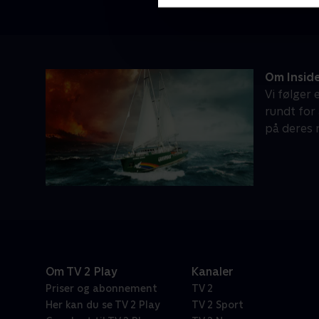
Om Insid
Vi følger
rundt for
på deres 
Om TV 2 Play
Kanaler
Priser og abonnement
TV 2
Her kan du se TV 2 Play
TV 2 Sport