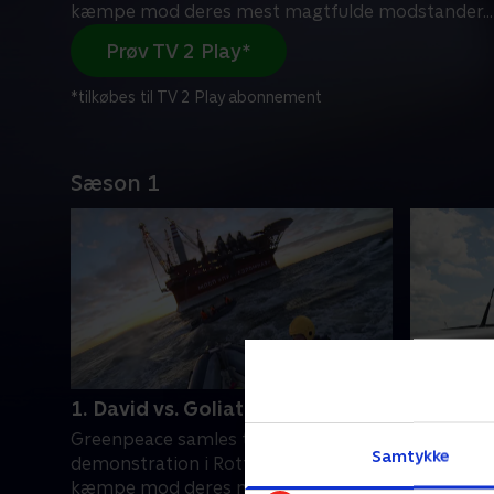
kæmpe mod deres mest magtfulde modstander
...
Prøv TV 2 Play*
*tilkøbes til TV 2 Play abonnement
Sæson 1
1. David vs. Goliath
2. Money
Greenpeace samles til en
Aktivisten
Samtykke
demonstration i Rotterdam for at
kæmper d
kæmpe mod deres mest magtfulde
skovrydni