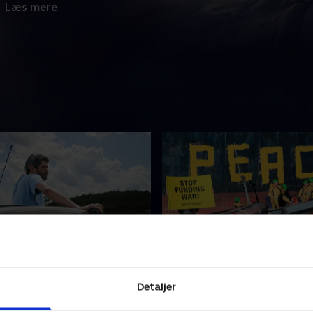
Læs mere
 Trees
3. Old Fears, New Threat
 Bianca Cavalcante da Silva
Den russiske invasion af Uk
Detaljer
en farlige kamp mod
byder på uventede udfordri
ng i Amazonas-regnskoven.
Greepeace. Et hold aktivister