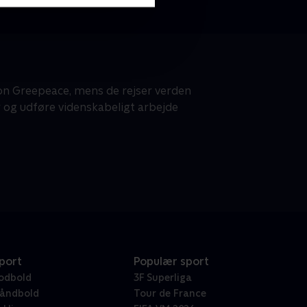
tion Greepeace, mens de rejser verden
og udføre videnskabeligt arbejde
port
Populær sport
odbold
3F Superliga
åndbold
Tour de France