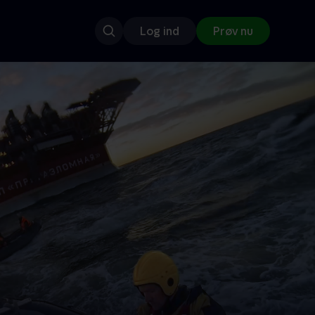
Log ind
Prøv nu