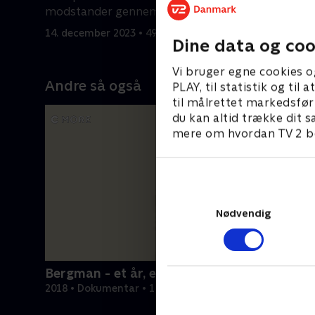
modstander gennem de sidste årtier:
I sommere
den fossile brændstof-industri
myrdet i B
14. december 2023 • 49 min
14. decemb
Dine data og coo
Vi bruger egne cookies o
Andre så også
PLAY, til statistik og ti
til målrettet markedsfør
du kan altid trække dit s
mere om hvordan TV 2 be
Nødvendig
Bergman - et år, et liv
2018 • Dokumentar • 1 t. 56 min