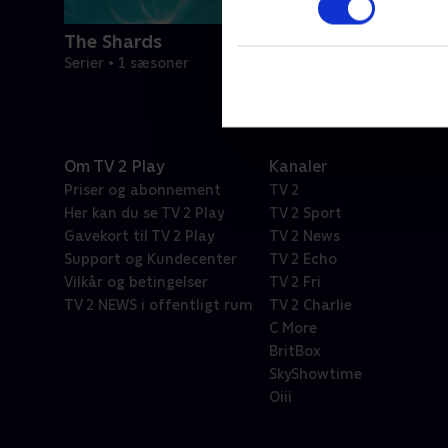
The Shards
Serier • 1 sæsoner
Om TV 2 Play
Kanaler
Priser og abonnement
TV 2
Her kan du se TV 2 Play
TV 2 Sport
Gavekort til TV 2 Play
TV 2 News
Support og Kundecenter
TV 2 Echo
Vilkår og betingelser
TV 2 Fri
TV 2 NEWS i offentligt rum
TV 2 Charlie
C More
BritBox
SkyShowtime
Oiii