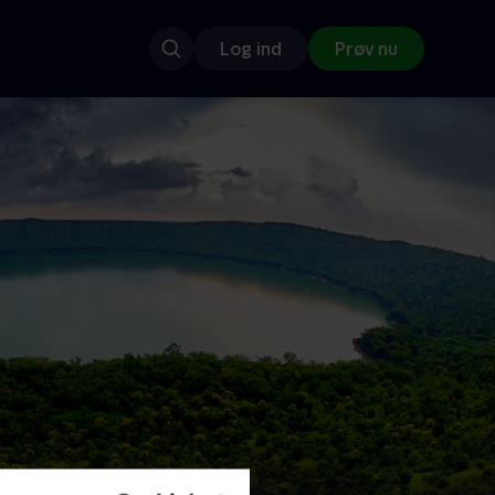
Log ind
Prøv nu