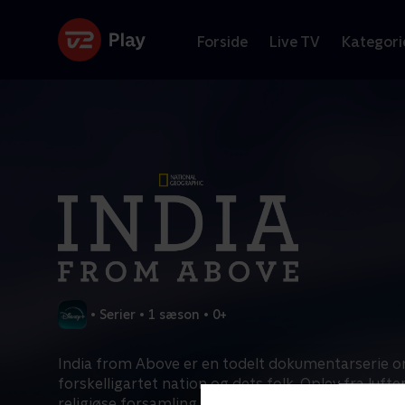
Forside
Live TV
Kategori
•
Serier
•
1 sæson
•
0+
India from Above er en todelt dokumentarserie 
forskelligartet nation og dets folk. Oplev fra lufte
religiøse forsamling i verden muliggjort af AI, en s