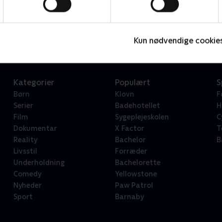
Star Wars: Visions Presents - The Ninth Jedi
L
Serier • 1 sæsoner
2
Kun nødvendige cookie
Kategorier
Populært
S
Børn
Klovn
F
Serier
Badehotellet
H
Film
Sygeplejeskolen
C
Dokumentar
X Factor
T
Reality
Bachelor
B
Livsstil
Forræder
Underholdning
Bachelorette
Comedy
Yellowstone
Nyheder
Paw Patrol
Sport
Barnaby