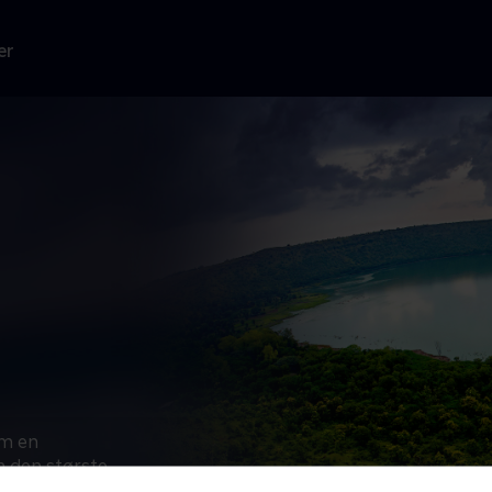
er
om en
n den største,
tort