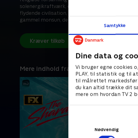
solenergikraftværk, en af verdens højeste ultrama
flydende civilisation, en meteorkrater-sø og en 40
gammel monsun, der giver strøm til en nation.
Samtykke
Kræver tilkøb
Dine data og coo
Vi bruger egne cookies o
Mere indhold fra Disney+
PLAY, til statistik og ti
til målrettet markedsfør
du kan altid trække dit s
mere om hvordan TV 2 be
Nødvendig