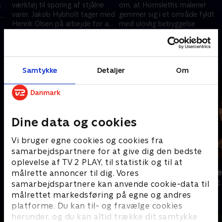
værktøj til sporing af stjålne
om, at Hornsleths malerier
b
varer. Jakob Hybholt tager med
gemmer sig i et område fyldt
Henrik Olsen på arbejde for at
med ulovlig bebyggelse
opspore værktøj gemt på en
ner
29. september 2024 • 17 min
29. september 2024 • 18 min
gammel gård
Andre så også
Samtykke
Detaljer
Om
Dine data og cookies
Vi bruger egne cookies og cookies fra
samarbejdspartnere for at give dig den bedste
oplevelse af TV 2 PLAY, til statistik og til at
Besat af svindel
En eks-rocke
målrette annoncer til dig. Vores
Dokumentar
Dokumentar • 1
samarbejdspartnere kan anvende cookie-data til
målrettet markedsføring på egne og andres
platforme. Du kan til- og fravælge cookies
herunder, og du kan altid trække dit samtykke