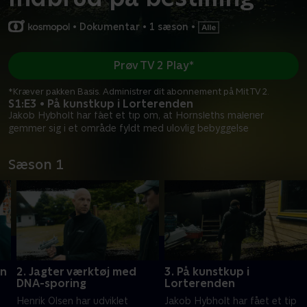
•
Dokumentar
•
1 sæson
•
Prøv TV 2 Play*
*Kræver pakken Basis. Administrer dit abonnement på Mit TV 2.
S1:E3 • På kunstkup i Lorterenden
Jakob Hybholt har fået et tip om, at Hornsleths malerier
gemmer sig i et område fyldt med ulovlig bebyggelse
Sæson 1
on
2. Jagter værktøj med
3. På kunstkup i
DNA-sporing
Lorterenden
Henrik Olsen har udviklet
Jakob Hybholt har fået et tip