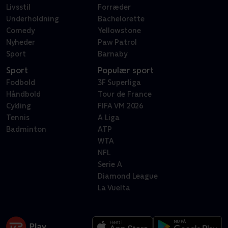
Livsstil
Forræder
Underholdning
Bachelorette
Comedy
Yellowstone
Nyheder
Paw Patrol
Sport
Barnaby
Sport
Populær sport
Fodbold
3F Superliga
Håndbold
Tour de France
Cykling
FIFA VM 2026
Tennis
A Liga
Badminton
ATP
WTA
NFL
Serie A
Diamond League
La Vuelta