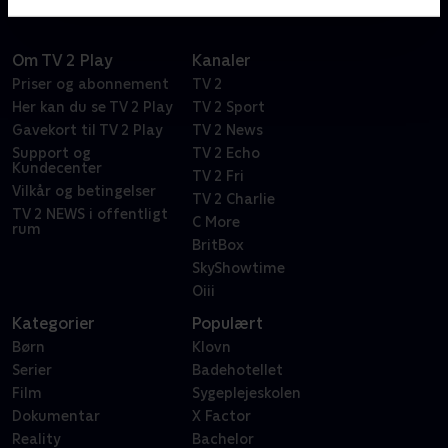
Om TV 2 Play
Kanaler
Priser og abonnement
TV 2
Her kan du se TV 2 Play
TV 2 Sport
Gavekort til TV 2 Play
TV 2 News
Support og
TV 2 Echo
Kundecenter
TV 2 Fri
Vilkår og betingelser
TV 2 Charlie
TV 2 NEWS i offentligt
C More
rum
BritBox
SkyShowtime
Oiii
Kategorier
Populært
Børn
Klovn
Serier
Badehotellet
Film
Sygeplejeskolen
Dokumentar
X Factor
Reality
Bachelor