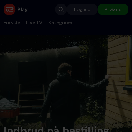
Log ind
Prøv nu
Forside
Live TV
Kategorier
Indbrud på bestilling