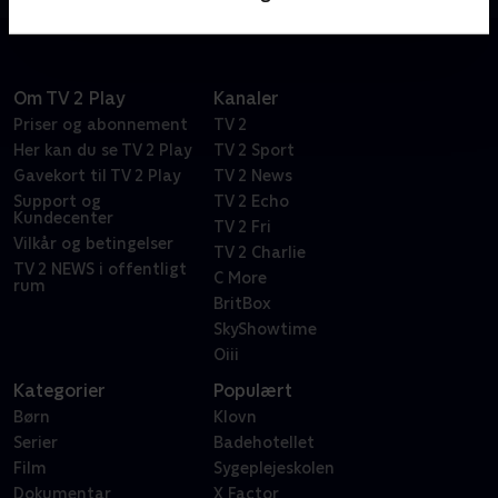
Om TV 2 Play
Kanaler
Priser og abonnement
TV 2
Her kan du se TV 2 Play
TV 2 Sport
Gavekort til TV 2 Play
TV 2 News
Support og
TV 2 Echo
Kundecenter
TV 2 Fri
Vilkår og betingelser
TV 2 Charlie
TV 2 NEWS i offentligt
C More
rum
BritBox
SkyShowtime
Oiii
Kategorier
Populært
Børn
Klovn
Serier
Badehotellet
Film
Sygeplejeskolen
Dokumentar
X Factor