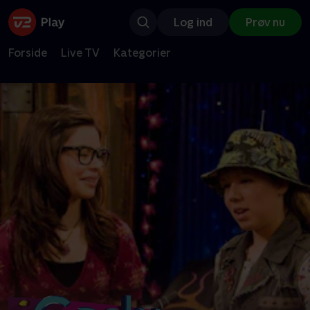
Log ind
Prøv nu
Forside
Live TV
Kategorier