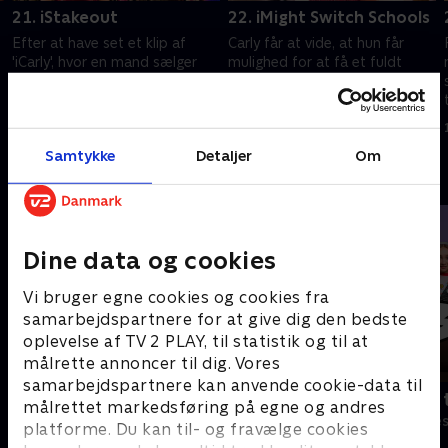
21. iStakeout
22. iMight Switch Schools
Efter at have set et klip af
Carly får at vide, at hun får
'iCarly', hvor en mand sælger
mulighed for at få et fuldt
illegale piratvideoer, vil to
stipendium til en privat
detektiver gerne bruge Carly og
eliteskole på grund af
Spencers loft til overvågning.
netshowet. Skolen er
1. juli 2021 • 22 min
1. juli 2021 • 22 min
Briarwood. Carly er i tvivl.
Samtykke
Detaljer
Om
Andre så også
Dine data og cookies
Vi bruger egne cookies og cookies fra
samarbejdspartnere for at give dig den bedste
oplevelse af TV 2 PLAY, til statistik og til at
målrette annoncer til dig. Vores
samarbejdspartnere kan anvende cookie-data til
Robssons (dansk tale)
Bert (dansk 
målrettet markedsføring på egne og andres
Komedie • 1 sæsoner
Komedie • 1 sæ
platforme. Du kan til- og fravælge cookies