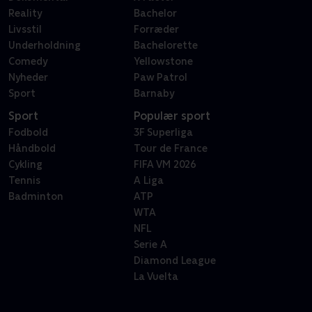
Reality
Bachelor
Livsstil
Forræder
Underholdning
Bachelorette
Comedy
Yellowstone
Nyheder
Paw Patrol
Sport
Barnaby
Sport
Populær sport
Fodbold
3F Superliga
Håndbold
Tour de France
Cykling
FIFA VM 2026
Tennis
A Liga
Badminton
ATP
WTA
NFL
Serie A
Diamond League
La Vuelta