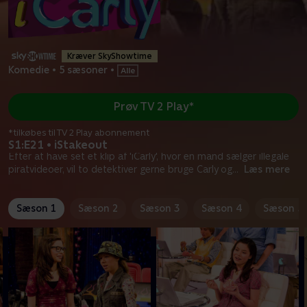
Kræver SkyShowtime
Komedie
•
5 sæsoner
•
Prøv TV 2 Play*
*tilkøbes til TV 2 Play abonnement
S1:E21 • iStakeout
Efter at have set et klip af 'iCarly', hvor en mand sælger illegale
piratvideoer, vil to detektiver gerne bruge Carly og
...
Læs mere
Sæson 1
Sæson 2
Sæson 3
Sæson 4
Sæson 5