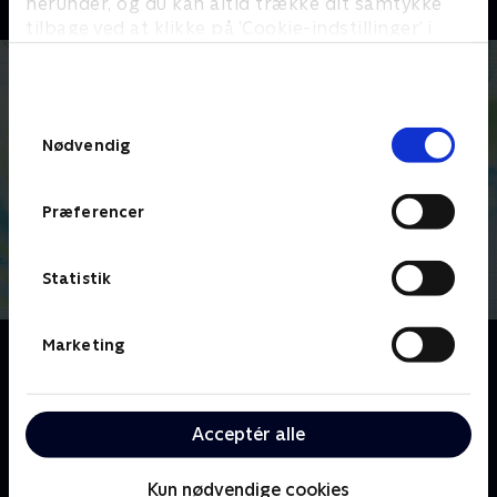
herunder, og du kan altid trække dit samtykke
tilbage ved at klikke på ’Cookie-indstillinger’ i
bunden af siden. Læs mere om hvordan TV 2
behandler dine oplysninger i
TV 2s privatlivspolitik
.
Samtykkevalg
Nødvendig
Præferencer
Statistik
Marketing
Om iCarly
Teenageren Carly har sit helt eget webshow, som
hedder 'iCarly'. Sammen med vennerne Freddie, Sam
og Gibby sender hun showet fra et hjemmelavet
Acceptér alle
studie i sin lejlighed. Her bor hun med sin 29-årige
bror og værge, Spencer.
Kun nødvendige cookies