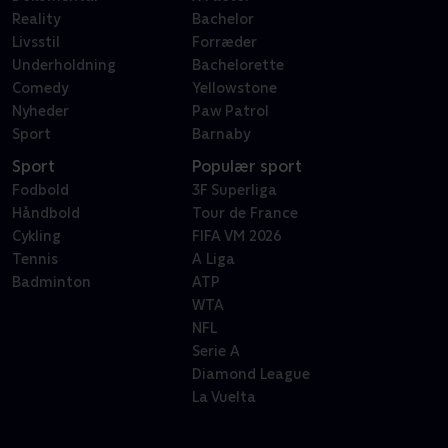
Reality
Bachelor
Livsstil
Forræder
Underholdning
Bachelorette
Comedy
Yellowstone
Nyheder
Paw Patrol
Sport
Barnaby
Sport
Populær sport
Fodbold
3F Superliga
Håndbold
Tour de France
Cykling
FIFA VM 2026
Tennis
A Liga
Badminton
ATP
WTA
NFL
Serie A
Diamond League
La Vuelta