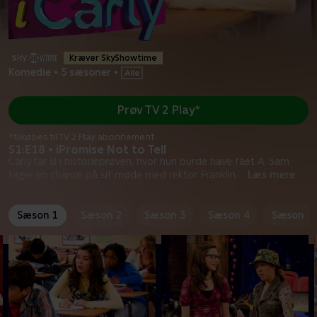
Kræver SkyShowtime
Komedie
•
5 sæsoner
•
Prøv TV 2 Play*
*tilkøbes til TV 2 Play abonnement
S1:E18 • iPromise Not to Tell
Carly får B i historieprøven, hvor hun burde have fået A. Sam
tager en chance på sit møde med rektor Franklin
...
Læs mere
Sæson 1
Sæson 2
Sæson 3
Sæson 4
Sæson 5