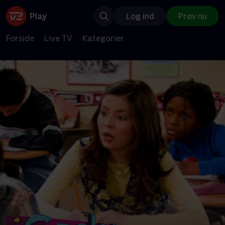
Log ind
Prøv nu
Forside
Live TV
Kategorier