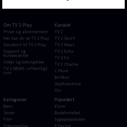
Om TV 2 Play
Kanaler
Priser og abonnement
TV 2
Her kan du se TV 2 Play
TV 2 Sport
Gavekort til TV 2 Play
TV 2 News
Support og
TV 2 Echo
Kundecenter
TV 2 Fri
Vilkår og betingelser
TV 2 Charlie
TV 2 NEWS i offentligt
C More
rum
BritBox
SkyShowtime
Oiii
Kategorier
Populært
Børn
Klovn
Serier
Badehotellet
Film
Sygeplejeskolen
Dokumentar
X Factor