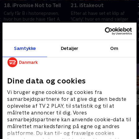
18. iPromise Not to Tell
21. iStakeout
Carly får B i historieprøven,
Efter at have set et klip af
,
hvor hun burde have fået A.
'iCarly', hvor en mand sælger
Sam tager en chance på sit
illegale piratvideoer, vil to
møde med rektor Franklin og
detektiver gerne bruge Carly og
ændrer Carlys karakter til A på
Spencers loft til overvågning.
1. juli 2021 • 22 min
1. juli 2021 • 22 min
computeren.
Samtykke
Detaljer
Om
Andre så også
Dine data og cookies
Vi bruger egne cookies og cookies fra
samarbejdspartnere for at give dig den bedste
oplevelse af TV 2 PLAY, til statistik og til at
målrette annoncer til dig. Vores
samarbejdspartnere kan anvende cookie-data til
Robssons (dansk tale)
Bert (dansk 
målrettet markedsføring på egne og andres
Komedie • 1 sæsoner
Komedie • 1 sæ
platforme. Du kan til- og fravælge cookies