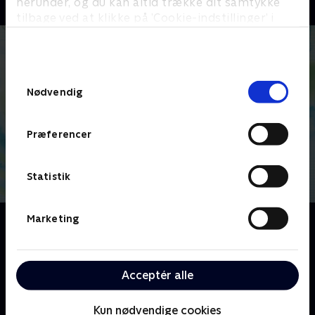
herunder, og du kan altid trække dit samtykke
tilbage ved at klikke på ’Cookie-indstillinger’ i
bunden af siden. Læs mere om hvordan TV 2
behandler dine oplysninger i
TV 2s privatlivspolitik
.
Samtykkevalg
Nødvendig
Præferencer
Statistik
Marketing
Om iCarly
Teenageren Carly har sit helt eget webshow, som
hedder 'iCarly'. Sammen med vennerne Freddie, Sam
og Gibby sender hun showet fra et hjemmelavet
Acceptér alle
studie i sin lejlighed. Her bor hun med sin 29-årige
bror og værge, Spencer.
Kun nødvendige cookies