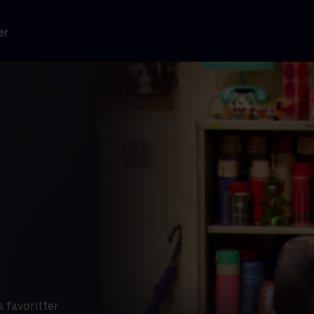
er
 favoritter