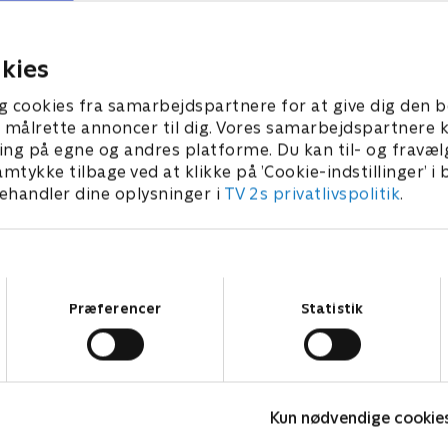
 spille guitar og synge i
få flest børn til at se 'iCarly
ebshow. Men han synger
Men det stikker helt af, da a
igt.
går galt.
 • 22 min
1. juli 2021 • 22 min
kies
g cookies fra samarbejdspartnere for at give dig den b
l at målrette annoncer til dig. Vores samarbejdspartner
ing på egne og andres platforme. Du kan til- og fravæl
amtykke tilbage ved at klikke på ’Cookie-indstillinger’ i
handler dine oplysninger i
TV 2s privatlivspolitik
.
Samtykkevalg
Præferencer
Statistik
Bert (dansk tale)
L
Kun nødvendige cookie
Komedie • 1 sæsoner
K