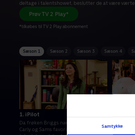
deltage i talentshowet, beslutter de at være værte
Prøv TV 2 Play*
*tilkøbes til TV 2 Play abonnement
Sæson 1
Sæson 2
Sæson 3
Sæson 4
S
1. iPilot
2. iLike 
Da frøken Briggs nægter at lade alle
Carly er l
Samtykke
Carly og Sams favoritter deltage i
cool og se