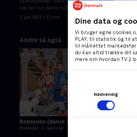
talentshowet, beslutter de at være
ham til at
værter for deres dygtige
hendes w
klassekammerater i 'iCarly'.
forfærdel
1. juli 2021 • 22 min
1. juli 2021
Dine data og coo
Vi bruger egne cookies o
PLAY, til statistik og ti
Andre så også
til målrettet markedsfør
du kan altid trække dit s
mere om hvordan TV 2 be
Nødvendig
Robssons (dansk tale)
Komedie • 1 sæsoner