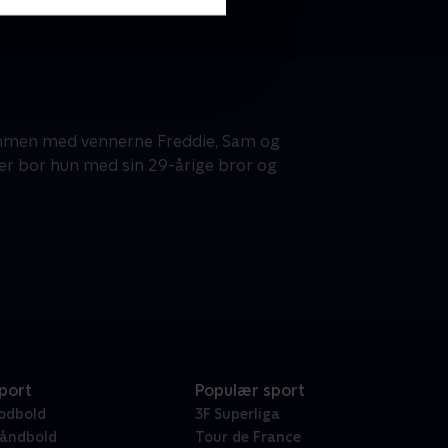
Sammen med vennerne Freddie, Sam og
Her bor hun med sin 29-årige bror og
port
Populær sport
odbold
3F Superliga
åndbold
Tour de France