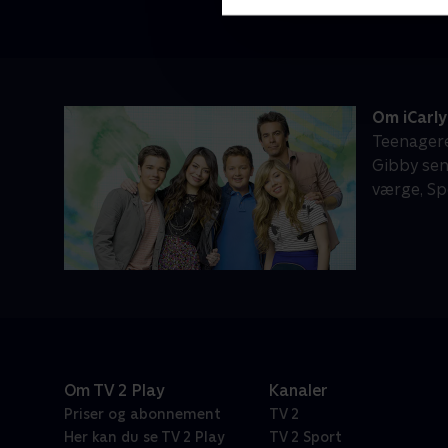
Om iCarly
Teenagere
Gibby sen
værge, Sp
Om TV 2 Play
Kanaler
Priser og abonnement
TV 2
Her kan du se TV 2 Play
TV 2 Sport