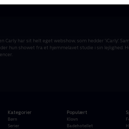
n Carly har sit helt eget webshow, som hedder 'iCarly'. 
der hun showet fra et hjemmelavet studie i sin lejlighed. 
encer.
Kategorier
Populært
S
Børn
Klovn
F
Serier
Badehotellet
H