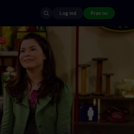
Log ind
Prøv nu