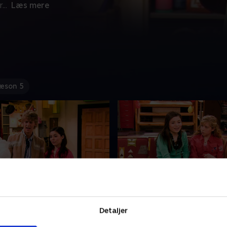
r
...
Læs mere
æson 5
Jake
3. iWant more Viewers
un på Jake fra skolen. Han er
Carly og Sam konkurrerer 
Detaljer
r godt ud. Carly inviterer
Freddie og Spencer om hve