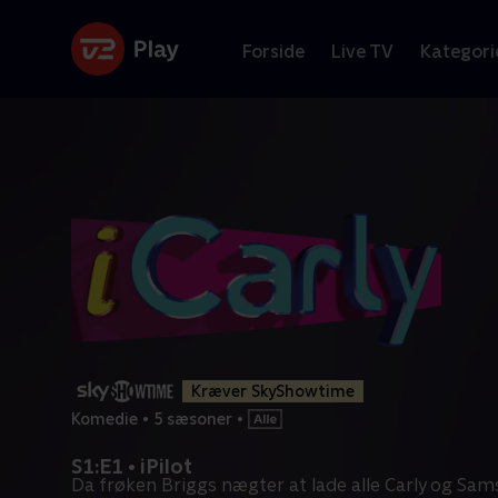
Forside
Live TV
Kategori
Kræver SkyShowtime
Komedie
•
5 sæsoner
•
S1:E1 • iPilot
Da frøken Briggs nægter at lade alle Carly og Sams