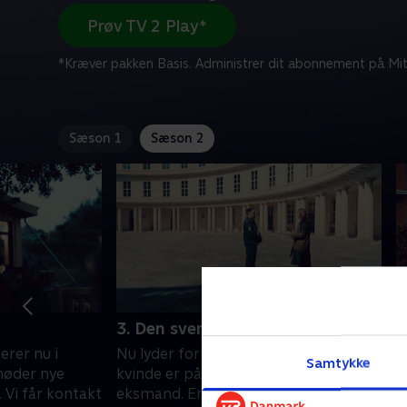
Prøv TV 2 Play*
*Kræver pakken Basis. Administrer dit abonnement på Mit
Sæson 1
Sæson 2
3. Den svenske millionær
4
erer nu i
Nu lyder forklaringen, at den svenske
M
Samtykke
møder nye
kvinde er på flugt fra sin voldelige
i
Vi får kontakt
eksmand. En af Sveriges rigeste
s