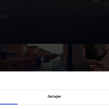
 TV 2.
. Lykkes det at møde kvinden?
1. Forført af en f
athias er kommet i tvivl. Vil han
Marias søster er m
Detaljer
ndse, at han er kæreste med en
med en svindler. H
vindler, før det er for sent? Vil det
være MMA-kæmper, 