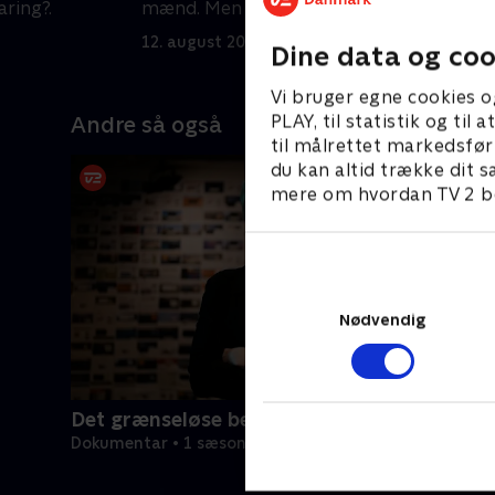
aring?.
mænd. Men findes Bosse i
e
virkeligheden?
f
12. august 2024 • 29 min
1
Dine data og coo
Vi bruger egne cookies o
PLAY, til statistik og ti
Andre så også
til målrettet markedsfør
du kan altid trække dit s
mere om hvordan TV 2 be
Nødvendig
Det grænseløse bedrag
Dokumentar • 1 sæsoner