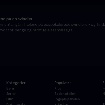
ne på en svindler
mentar går i hælene på udspekulerede svindlere - og finder
nydt for penge og ramt følelsesmæssigt.
Kategorier
Populært
S
Børn
Klovn
F
Serier
Badehotellet
H
Film
Sygeplejeskolen
C
Dokumentar
X Factor
T