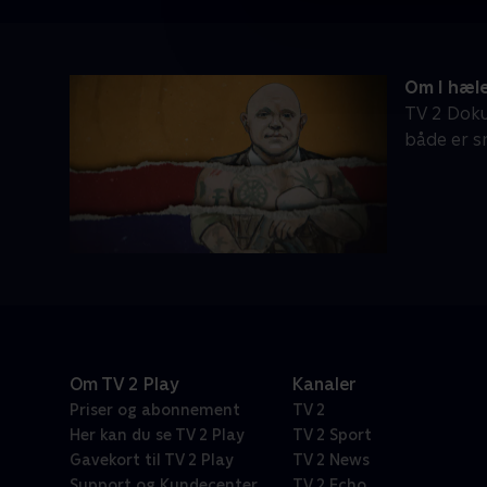
Om I hæle
TV 2 Doku
både er s
Om TV 2 Play
Kanaler
Priser og abonnement
TV 2
Her kan du se TV 2 Play
TV 2 Sport
Gavekort til TV 2 Play
TV 2 News
Support og Kundecenter
TV 2 Echo