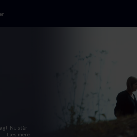
er
gt. Nu står
.
...
Læs mere