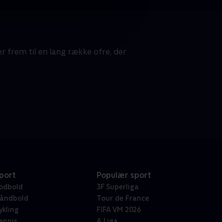
 frem til en lang række ofre, der
port
Populær sport
odbold
3F Superliga
åndbold
Tour de France
ykling
FIFA VM 2026
ennis
A Liga