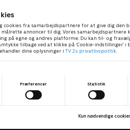
ndelig lykkes os at møde hende og
i Ukraine, når han 
å en forklaring?.
alvorligt syg?
9. august 2024 • 29 min
25. februar 2026 • 40
kies
g cookies fra samarbejdspartnere for at give dig den b
l at målrette annoncer til dig. Vores samarbejdspartner
ing på egne og andres platforme. Du kan til- og fravæl
amtykke tilbage ved at klikke på ’Cookie-indstillinger’ i
handler dine oplysninger i
TV 2s privatlivspolitik
.
Samtykkevalg
Præferencer
Statistik
Operation X
D
Kun nødvendige cookie
Dokumentar
D