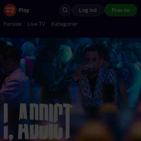
Log ind
Prøv nu
Forside
Live TV
Kategorier