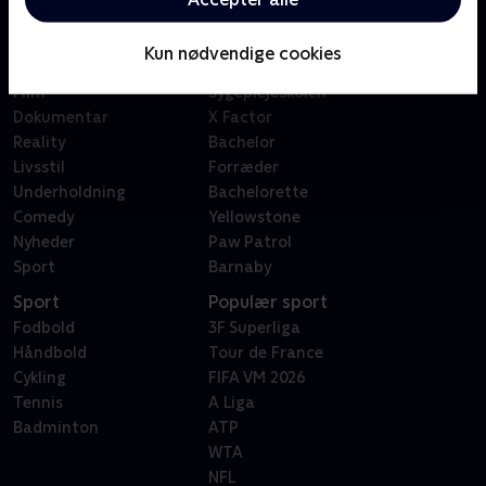
Kategorier
Populært
Børn
Klovn
Kun nødvendige cookies
Serier
Badehotellet
Film
Sygeplejeskolen
Dokumentar
X Factor
Reality
Bachelor
Livsstil
Forræder
Underholdning
Bachelorette
Comedy
Yellowstone
Nyheder
Paw Patrol
Sport
Barnaby
Sport
Populær sport
Fodbold
3F Superliga
Håndbold
Tour de France
Cykling
FIFA VM 2026
Tennis
A Liga
Badminton
ATP
WTA
NFL