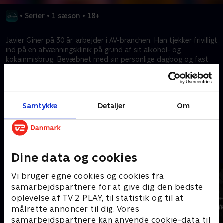
•
Serier
•
1 sæson
•
18+
Javier Giner på 30 år, arbejder i AV-branchen. Han tjekker frivilligt
ind på en afvænningsklinik på grund af sit alkohol- og
kokainmisbrug. Bevæbnet med sin personlige dagbog og fast
besluttet på at ændre sit liv, står Javier over for det vigtigste
øjeblik i sit liv. Månederne med genoptræning på
afvænningsklinikken, omgivet af natur og et galleri af
mindeværdige personer, ændrer Javier Giners liv fuldstændigt.
Samtykke
Detaljer
Om
Kræver tilkøb
Mere indhold fra Disney+
Dine data og cookies
Vi bruger egne cookies og cookies fra
samarbejdspartnere for at give dig den bedste
oplevelse af TV 2 PLAY, til statistik og til at
målrette annoncer til dig. Vores
samarbejdspartnere kan anvende cookie-data til