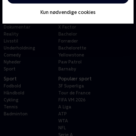
Børn
Klovn
Kun nødvendige cookies
Serier
Badehotellet
Film
Sygeplejeskolen
Dokumentar
X Factor
Reality
Bachelor
Livsstil
Forræder
Underholdning
Bachelorette
Comedy
Yellowstone
Nyheder
Paw Patrol
Sport
Barnaby
Sport
Populær sport
Fodbold
3F Superliga
Håndbold
Tour de France
Cykling
FIFA VM 2026
Tennis
A Liga
Badminton
ATP
WTA
NFL
Serie A