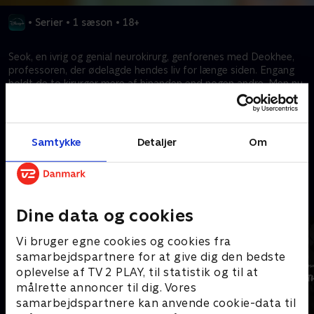
•
Serier
•
1 sæson
•
18+
Seok, en ivrig og genial neurokirurg, genforenes med Deokhee,
professoren, der ødelagde hendes liv for længe siden. Engang
holdt de to kirurger mere af hinanden end nogen andre. Men nu,
hvor de hader hinanden, er Seok rasende over, at han er tilbage i
hendes liv, og sværger at tage hævn.
Samtykke
Detaljer
Om
Kræver tilkøb
Mere indhold fra Disney+
Dine data og cookies
Vi bruger egne cookies og cookies fra
samarbejdspartnere for at give dig den bedste
oplevelse af TV 2 PLAY, til statistik og til at
målrette annoncer til dig. Vores
samarbejdspartnere kan anvende cookie-data til