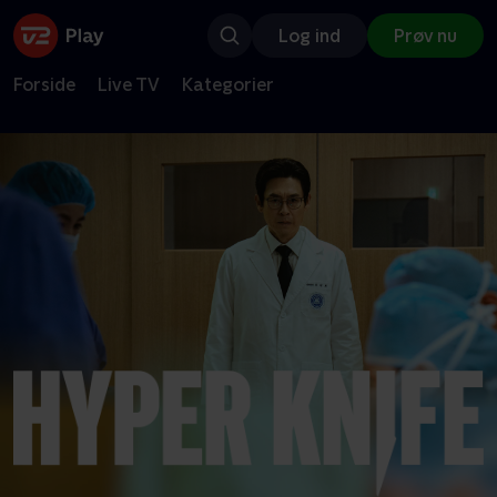
Log ind
Prøv nu
Forside
Live TV
Kategorier