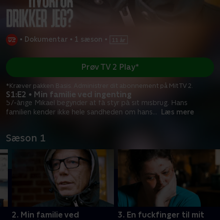
•
Dokumentar
•
1 sæson
•
Prøv TV 2 Play*
*Kræver pakken Basis. Administrer dit abonnement på Mit TV 2.
S1:E2 • Min familie ved ingenting
57-årige Mikael begynder at få styr på sit misbrug. Hans
familien kender ikke hele sandheden om hans
...
Læs mere
Sæson 1
2. Min familie ved
3. En fuckfinger til mit