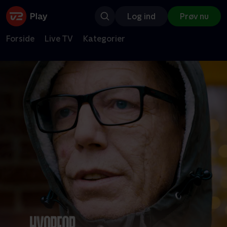
Log ind
Prøv nu
Forside
Live TV
Kategorier