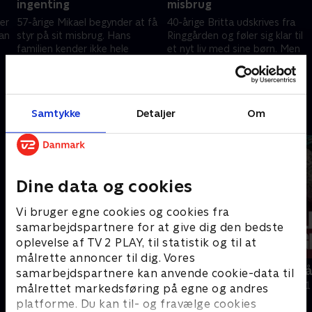
ingenting
misbrug
ker
57-årige Mikael begynder at få
40-årige Britta udskrives fra
an
styr på sit misbrug. Hans
Ringgården og føler sig klar til
familien kender ikke hele
et nyt liv med sine børn. Men
sandheden om hans misbrug.
kort efter hjemkomsten sker
Hvordan klarer han det ude i
der noget uventet.
30. september 2025 • 31 min
7. oktober 2025 • 29 min
virkeligheden?
Samtykke
Detaljer
Om
Andre så også
Dine data og cookies
Vi bruger egne cookies og cookies fra
samarbejdspartnere for at give dig den bedste
oplevelse af TV 2 PLAY, til statistik og til at
målrette annoncer til dig. Vores
En eks-rocker rydder op
Bestseller p
samarbejdspartnere kan anvende cookie-data til
Dokumentar • 1 sæsoner
Dokumentar • 1
målrettet markedsføring på egne og andres
platforme. Du kan til- og fravælge cookies