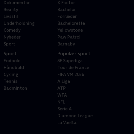
Dokumentar
X Factor
Reality
Bachelor
Livsstil
Forræder
Underholdning
Bachelorette
Comedy
Yellowstone
Nyheder
Paw Patrol
Sport
Barnaby
Sport
Populær sport
Fodbold
3F Superliga
Håndbold
Tour de France
Cykling
FIFA VM 2026
Tennis
A Liga
Badminton
ATP
WTA
NFL
Serie A
Diamond League
La Vuelta