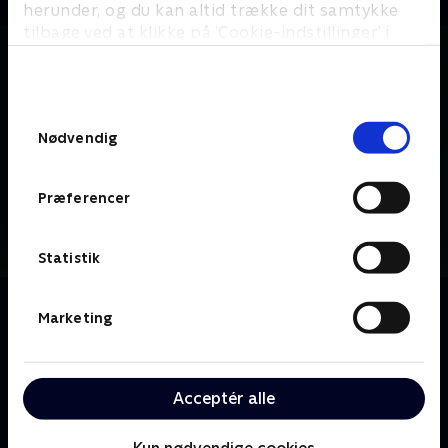
herunder, og du kan altid trække dit samtykke
tilbage ved at klikke på ’Cookie-indstillinger’ i
bunden af siden. Læs mere om hvordan TV 2
behandler dine oplysninger i
TV 2s privatlivspolitik
.
Samtykkevalg
Nødvendig
Præferencer
Statistik
Om Hvorfor drikker jeg?
Marketing
Næsten 500.000 personer har et alkoholproblem i
Danmark. Det er et omfattende samfundsproblem
med store økonomiske og menneskelige
Acceptér alle
konsekvenser. Dokumentarserie på TV 2 går helt tæt
på en gruppe helt almindelige danskeres kamp mod
Kun nødvendige cookies