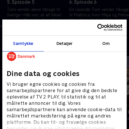
5. Episode 5
6. Episode 6
Tom vender alene tilbage til
En rasende Tom vender tilbage
Sverige i håb om, at alt bliver
til Mallorca, hvor Maja og Petra
som før. Petra hjælper Maja
bliver fanget i konflikten
r
med at indse, at Timmy stadig
mellem brødrene.
er værd at kæmpe for.
23. november 2025 • 34 min
23. november 2025 • 35 min
Samtykke
Detaljer
Om
Andre så også
Dine data og cookies
Vi bruger egne cookies og cookies fra
samarbejdspartnere for at give dig den bedste
oplevelse af TV 2 PLAY, til statistik og til at
målrette annoncer til dig. Vores
samarbejdspartnere kan anvende cookie-data til
Hold vejret
Bert (dansk 
målrettet markedsføring på egne og andres
Komedie • 1 sæsoner
Komedie • 1 sæ
platforme. Du kan til- og fravælge cookies
herunder, og du kan altid trække dit samtykke