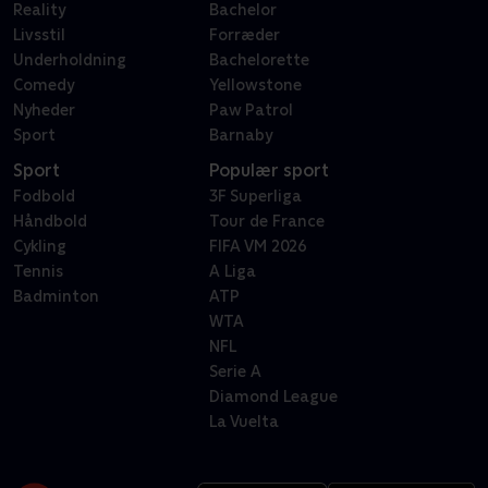
Reality
Bachelor
Livsstil
Forræder
Underholdning
Bachelorette
Comedy
Yellowstone
Nyheder
Paw Patrol
Sport
Barnaby
Sport
Populær sport
Fodbold
3F Superliga
Håndbold
Tour de France
Cykling
FIFA VM 2026
Tennis
A Liga
Badminton
ATP
WTA
NFL
Serie A
Diamond League
La Vuelta