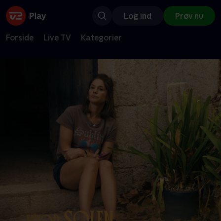
Log ind
Prøv nu
Forside
Live TV
Kategorier