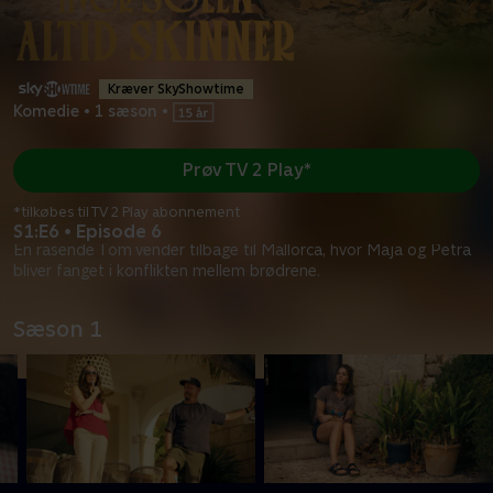
Kræver SkyShowtime
Komedie
•
1 sæson
•
Prøv TV 2 Play*
*tilkøbes til TV 2 Play abonnement
S1:E6 • Episode 6
En rasende Tom vender tilbage til Mallorca, hvor Maja og Petra
bliver fanget i konflikten mellem brødrene.
Sæson 1