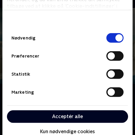
tilbage ved at klikke på ’Cookie-indstillinger’ i
bunden af siden. Læs mere om hvordan TV 2
behandler dine oplysninger i
TV 2s privatlivspolitik
.
Samtykkevalg
Nødvendig
Præferencer
Statistik
Om Hvor solen altid skinner
Marketing
Tom og Petra har scoret kassen og er flyttet til
Mallorca for at leve livet. Men under Toms 50-års fest
går det galt: Han tror, han dør – og forærer i panik
Acceptér alle
sin bror et hus. Sol, stress og søskendedrama i en
varm komedie med mørk humor.
Kun nødvendige cookies