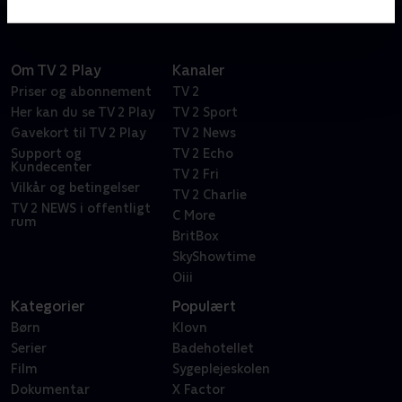
Om TV 2 Play
Kanaler
Priser og abonnement
TV 2
Her kan du se TV 2 Play
TV 2 Sport
Gavekort til TV 2 Play
TV 2 News
Support og
TV 2 Echo
Kundecenter
TV 2 Fri
Vilkår og betingelser
TV 2 Charlie
TV 2 NEWS i offentligt
C More
rum
BritBox
SkyShowtime
Oiii
Kategorier
Populært
Børn
Klovn
Serier
Badehotellet
Film
Sygeplejeskolen
Dokumentar
X Factor