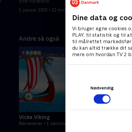
e
sine forældre.
biologisk
1. januar 2023 • 22 min
1. januar 2
Dine data og coo
Vi bruger egne cookies o
PLAY, til statistik og ti
Andre så også
til målrettet markedsfør
du kan altid trække dit s
mere om hvordan TV 2 be
Nødvendig
Vicke Viking
Børneserier • 1 sæsoner