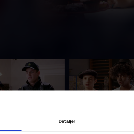
rrest
3. Max
Detaljer
 med på politistationen til
Børnene finder den stjålne
 Max taler med sine
Daniel finder et spor i muse