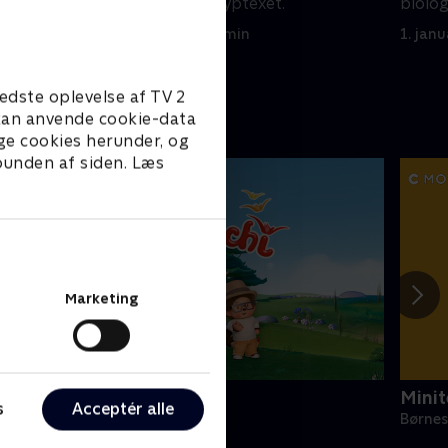
som de fandt i cryptexet.
biolog
1. januar 2023 • 22 min
1. jan
edste oplevelse af TV 2
e kan anvende cookie-data
ge cookies herunder, og
 bunden af siden. Læs
Marketing
onchhichi
Minit
s
Acceptér alle
ørneserier • 1 sæsoner
Børnes