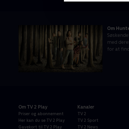
Om Hunte
Søskendefl
med deres
for at fi
Om TV 2 Play
Kanaler
Priser og abonnement
TV 2
Her kan du se TV 2 Play
TV 2 Sport
Gavekort til TV 2 Play
TV 2 News