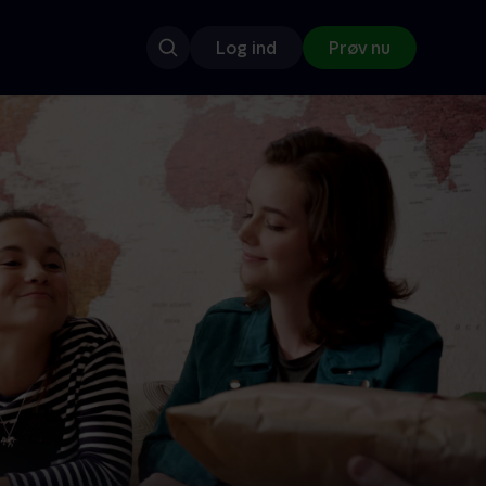
Log ind
Prøv nu