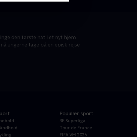
ringe den første nat i et nyt hjem
 må ungerne tage på en episk rejse
port
Populær sport
odbold
3F Superliga
åndbold
Tour de France
ykling
FIFA VM 2026