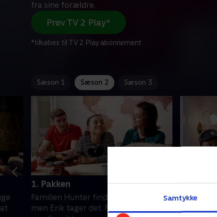
fra sine forældre.
Prøv TV 2 Play*
*tilkøbes til TV 2 Play abonnement
Sæson 1
Sæson 2
Sæson 3
1. Pakken
2. The A
ige
Familien Hunter finder et cryptex,
Erik tages
Samtykke
 at
men Erik tager det. Max hører fra
afhøring.