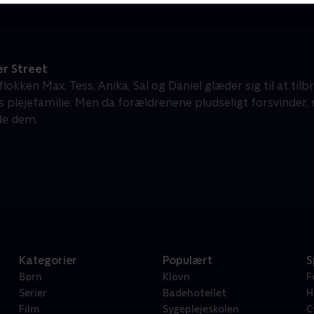
r Street
okken Max, Tess, Anika, Sal og Daniel glæder sig til at tilb
 plejefamilie. Men da forældrenene pludseligt forsvinder,
nde dem.
Kategorier
Populært
S
Børn
Klovn
F
Serier
Badehotellet
H
Film
Sygeplejeskolen
C