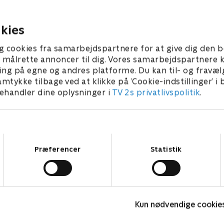
e forældre.
videooptagelser.
023 • 22 min
1. januar 2023 • 22 min
kies
g cookies fra samarbejdspartnere for at give dig den b
l at målrette annoncer til dig. Vores samarbejdspartner
ing på egne og andres platforme. Du kan til- og fravæl
amtykke tilbage ved at klikke på ’Cookie-indstillinger’ i
handler dine oplysninger i
TV 2s privatlivspolitik
.
Samtykkevalg
Præferencer
Statistik
Olly & Lea
M
Kun nødvendige cookie
Børneserier • 1 sæsoner
B