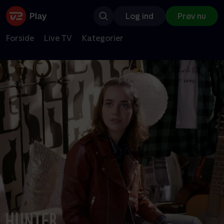
Log ind
Prøv nu
Forside
Live TV
Kategorier