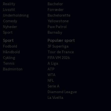
Reality
Bachelor
Livsstil
Forræder
Underholdning
Bachelorette
Comedy
Yellowstone
Nyheder
Paw Patrol
Sport
Barnaby
Sport
Populær sport
Fodbold
3F Superliga
Håndbold
Tour de France
Cykling
FIFA VM 2026
Tennis
A Liga
Badminton
ATP
WTA
NFL
Serie A
Diamond League
La Vuelta