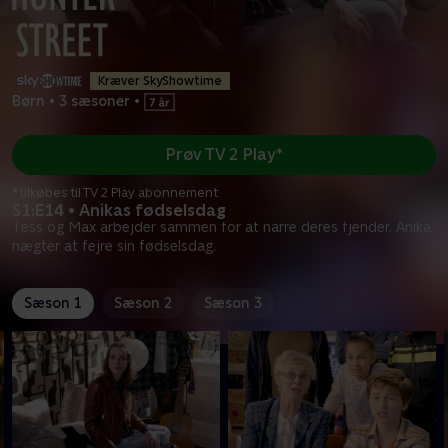
Kræver SkyShowtime
Børn
•
3 sæsoner
•
Prøv TV 2 Play*
*tilkøbes til TV 2 Play abonnement
S1:E14 • Anikas fødselsdag
Tess og Max arbejder sammen for at narre deres fjender. Anika
nægter at fejre sin fødselsdag.
Sæson 1
Sæson 2
Sæson 3