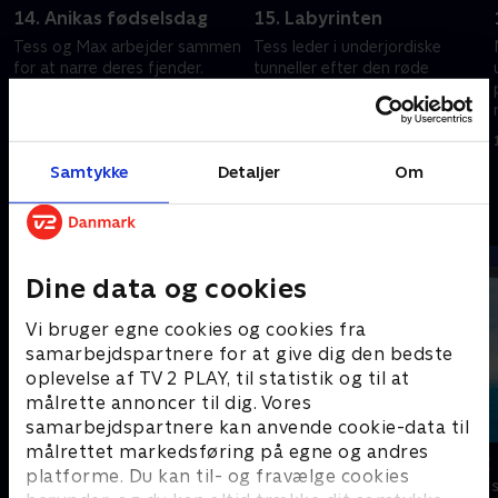
14. Anikas fødselsdag
15. Labyrinten
Tess og Max arbejder sammen
Tess leder i underjordiske
for at narre deres fjender.
tunneller efter den røde
Anika nægter at fejre sin
diamant. Hun og Max møder
fødselsdag.
den hætteklædte figur.
1. januar 2023 • 22 min
1. januar 2023 • 22 min
Samtykke
Detaljer
Om
Andre så også
Dine data og cookies
Vi bruger egne cookies og cookies fra
samarbejdspartnere for at give dig den bedste
oplevelse af TV 2 PLAY, til statistik og til at
målrette annoncer til dig. Vores
samarbejdspartnere kan anvende cookie-data til
målrettet markedsføring på egne og andres
Føles som
Vicke Viking
platforme. Du kan til- og fravælge cookies
Børneserier • 1 sæsoner
Børneserier • 1