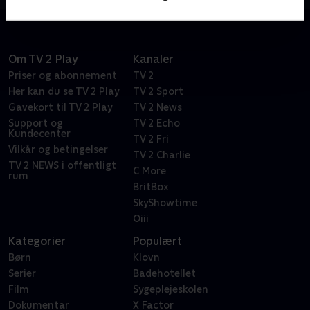
Om TV 2 Play
Kanaler
Priser og abonnement
TV 2
Her kan du se TV 2 Play
TV 2 Sport
Gavekort til TV 2 Play
TV 2 News
Support og
TV 2 Echo
Kundecenter
TV 2 Fri
Vilkår og betingelser
TV 2 Charlie
TV 2 NEWS i offentligt
C More
rum
BritBox
SkyShowtime
Oiii
Kategorier
Populært
Børn
Klovn
Serier
Badehotellet
Film
Sygeplejeskolen
Dokumentar
X Factor