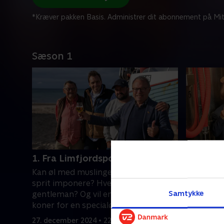
*Kræver pakken Basis. Administrer dit abonnement på Mit
Sæson 1
1. Fra Limfjordsporter til fiskerøl
2. Valle
Kan øl med muslingefond og porse i
Fra unik 
sprit imponere? Hvem er øllets
fejring af
Samtykke
gentleman? Og vil en fisker betale 45
og grillfe
koner for en specialøl? Jagten er
suiten i b
begyndt!.
27. december 2024 • 22 min
3. januar 2