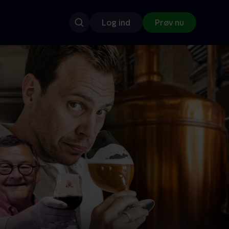
Log ind
Prøv nu