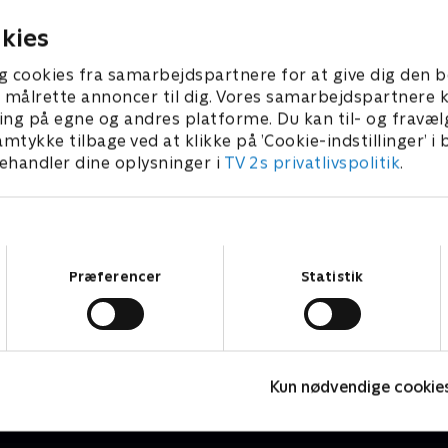
smag og overraskelser!.
10. januar 2025 • 23 min
kies
g cookies fra samarbejdspartnere for at give dig den b
l at målrette annoncer til dig. Vores samarbejdspartner
ing på egne og andres platforme. Du kan til- og fravæl
amtykke tilbage ved at klikke på ’Cookie-indstillinger’ i
handler dine oplysninger i
TV 2s privatlivspolitik
.
Samtykkevalg
Præferencer
Statistik
Fantasifulde rum - i is og sne
J
Livsstil • 3 sæsoner
2
Kun nødvendige cookie