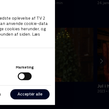
tartelet!
aften
17. januar 2025 • 24 min
24. ja
edste oplevelse af TV 2
e kan anvende cookie-data
ge cookies herunder, og
 bunden af siden. Læs
Marketing
ul på slottet - Warwick
Jul i
020 • Livsstil • 46 min
2023 • 
s
Acceptér alle