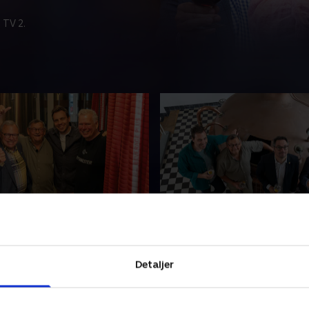
 TV 2.
, gourmet og beerpong
3. Historisk øl, vilde urt
vovede cocktails
ølbrygning med valle og
Vi besøger Danmarks ældst
 malt til Michelinoplevelser
Detaljer
bryggeri, smager øl på 'stero
st i Vrejlev. Hvem snupper
sanker urter til grillen og af
eerpong-finalen?.
med ølcocktails. En dag fyl
025 • 21 min