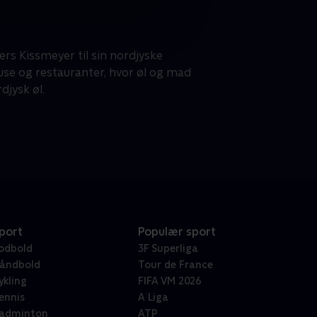
rs Kissmeyer til sin nordjyske
use og restauranter, hvor øl og mad
djysk øl.
port
Populær sport
odbold
3F Superliga
åndbold
Tour de France
ykling
FIFA VM 2026
ennis
A Liga
adminton
ATP