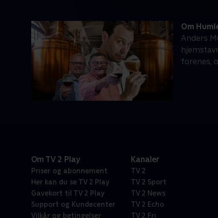
Om Humle
Anders Mu
hjemstavn
forenes, 
Om TV 2 Play
Kanaler
Priser og abonnement
TV 2
Her kan du se TV 2 Play
TV 2 Sport
Gavekort til TV 2 Play
TV 2 News
Support og Kundecenter
TV 2 Echo
Vilkår og betingelser
TV 2 Fri