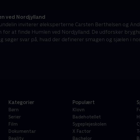
n ved Nordjylland
ndelin inviterer øleksperterne Carsten Berthelsen og Ande
 for at finde Humlen ved Nordjylland. De udforsker brygh
og søger svar på, hvad der definerer smagen og sjælen i nor
Kategorier
Populært
S
Børn
Klovn
F
Serier
Badehotellet
H
Film
Sygeplejeskolen
C
Dokumentar
X Factor
T
Reality
Bachelor
B