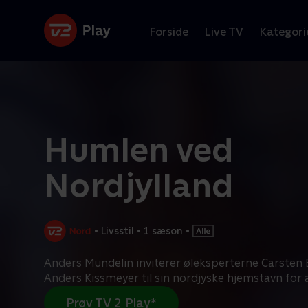
Forside
Live TV
Kategori
Humlen ved
Nordjylland
•
Livsstil
•
1 sæson
•
Anders Mundelin inviterer øleksperterne Carsten 
Anders Kissmeyer til sin nordjyske hjemstavn for 
Prøv TV 2 Play*