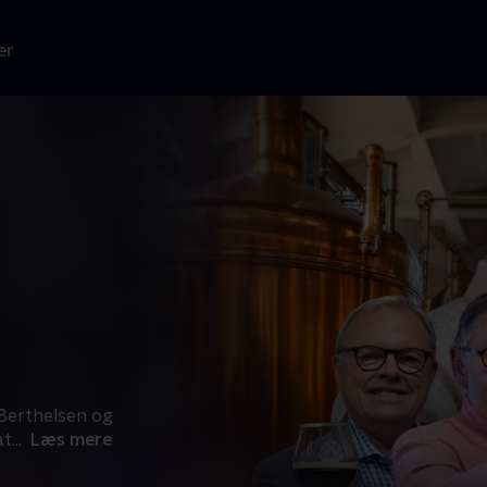
er
Berthelsen og
at
...
Læs mere