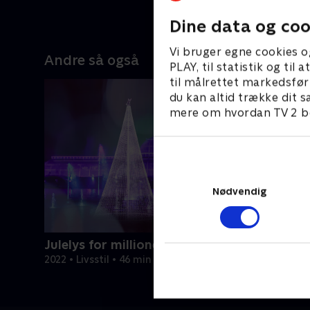
Dine data og coo
Vi bruger egne cookies o
Andre så også
PLAY, til statistik og ti
til målrettet markedsfør
du kan altid trække dit s
mere om hvordan TV 2 be
Nødvendig
Julelys for millioner
2022 • Livsstil • 46 min