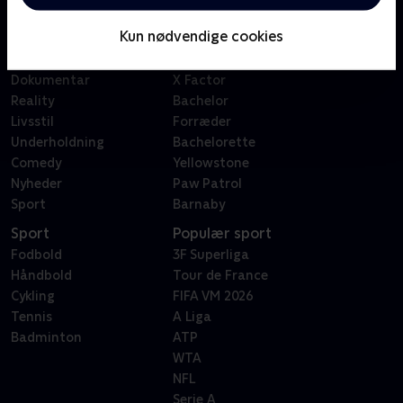
Børn
Klovn
Kun nødvendige cookies
Serier
Badehotellet
Film
Sygeplejeskolen
Dokumentar
X Factor
Reality
Bachelor
Livsstil
Forræder
Underholdning
Bachelorette
Comedy
Yellowstone
Nyheder
Paw Patrol
Sport
Barnaby
Sport
Populær sport
Fodbold
3F Superliga
Håndbold
Tour de France
Cykling
FIFA VM 2026
Tennis
A Liga
Badminton
ATP
WTA
NFL
Serie A