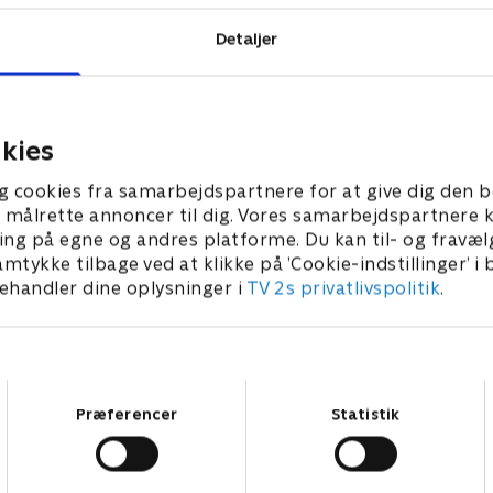
Detaljer
kies
g cookies fra samarbejdspartnere for at give dig den b
l at målrette annoncer til dig. Vores samarbejdspartner
ing på egne og andres platforme. Du kan til- og fravæl
amtykke tilbage ved at klikke på ’Cookie-indstillinger’ i
handler dine oplysninger i
TV 2s privatlivspolitik
.
Samtykkevalg
Præferencer
Statistik
Star Wars: Visions Presents - The Ninth Jedi
L
Serier • 1 sæsoner
2