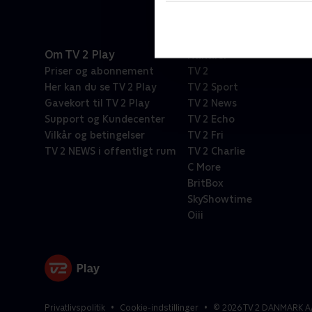
Om TV 2 Play
Kanaler
Priser og abonnement
TV 2
Her kan du se TV 2 Play
TV 2 Sport
Gavekort til TV 2 Play
TV 2 News
Support og Kundecenter
TV 2 Echo
Vilkår og betingelser
TV 2 Fri
TV 2 NEWS i offentligt rum
TV 2 Charlie
C More
BritBox
SkyShowtime
Oiii
Privatlivspolitik
Cookie-indstillinger
©
2026
TV 2 DANMARK A