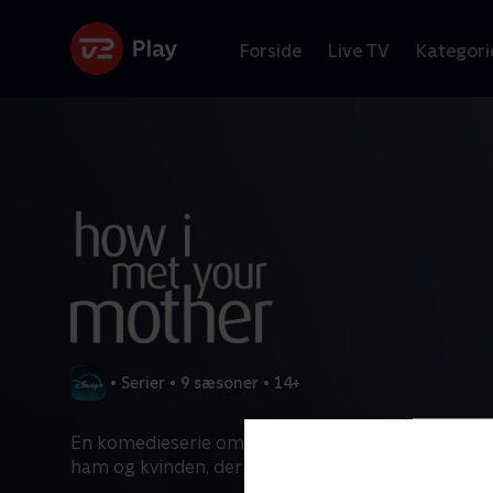
Forside
Live TV
Kategori
•
Serier
•
9 sæsoner
•
14+
En komedieserie om en fyr i tyverne og romanti
ham og kvinden, der bliver hans kone og mor til h