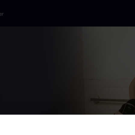
er
kken mellem
ans børn.