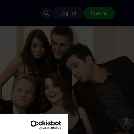
Log ind
Prøv nu