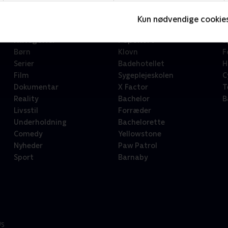
Kun nødvendige cookie
Kategorier
Populært
S
Børn
Klovn
F
Serier
Badehotellet
H
Film
Sygeplejeskolen
C
Dokumentar
X Factor
T
Reality
Bachelor
B
Livsstil
Forræder
Underholdning
Bachelorette
Comedy
Yellowstone
Nyheder
Paw Patrol
Sport
Barnaby
/S