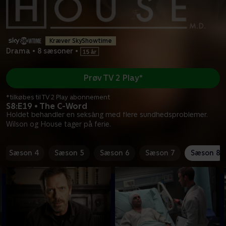
Kræver SkyShowtime
Drama
•
8 sæsoner
•
Prøv TV 2 Play*
*tilkøbes til TV 2 Play abonnement
S8:E19 • The C-Word
Holdet behandler en seksårig med flere sundhedsproblemer.
Wilson og House tager på ferie.
Sæson 4
Sæson 5
Sæson 6
Sæson 7
Sæson 8