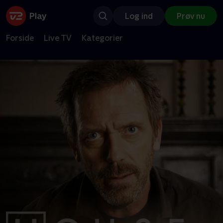
Log ind
Prøv nu
Forside
Live TV
Kategorier