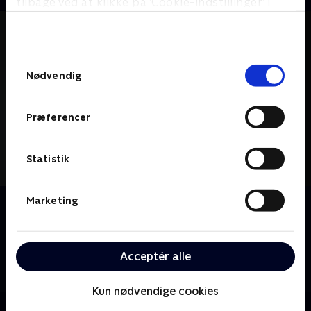
tilbage ved at klikke på ’Cookie-indstillinger’ i
bunden af siden. Læs mere om hvordan TV 2
behandler dine oplysninger i
TV 2s privatlivspolitik
.
Samtykkevalg
Nødvendig
Præferencer
Statistik
Marketing
Om House
Dr. Gregory House tackler sundhedmysterier med sit
team af unge diagnostikere; fejlfrie instinkter og
ukonventionel tænkning giver ham stor respekt på
Acceptér alle
trods af hans brutale ærlighed og asociale tendenser.
Kun nødvendige cookies