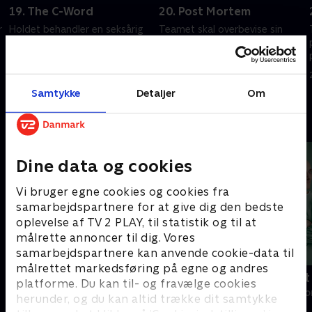
19. The C-Word
20. Post Mortem
r
Holdet behandler en seksårig
Teamet skal overbevise sin
med flere sundhedsproblemer.
patient om, at en savnet
Wilson og House tager på ferie.
House stadig tager
beslutningerne.
20. september 2022 • 42 min
20. september 2022 • 41 min
Samtykke
Detaljer
Om
Andre så også
Dine data og cookies
Vi bruger egne cookies og cookies fra
samarbejdspartnere for at give dig den bedste
oplevelse af TV 2 PLAY, til statistik og til at
målrette annoncer til dig. Vores
samarbejdspartnere kan anvende cookie-data til
målrettet markedsføring på egne og andres
Happy fucking Pride
Fake Patient
platforme. Du kan til- og fravælge cookies
Drama • 1 sæsoner
Drama • 1 sæso
herunder, og du kan altid trække dit samtykke