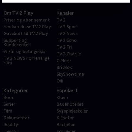
Om TV 2 Play
Kanaler
Priser og abonnement
TV 2
Her kan du se TV 2 Play
TV 2 Sport
Gavekort til TV 2 Play
TV 2 News
Support og
TV 2 Echo
Kundecenter
TV 2 Fri
Vilkår og betingelser
TV 2 Charlie
TV 2 NEWS i offentligt
C More
rum
BritBox
SkyShowtime
Oiii
Kategorier
Populært
Børn
Klovn
Serier
Badehotellet
Film
Sygeplejeskolen
Dokumentar
X Factor
Reality
Bachelor
Livsstil
Forræder