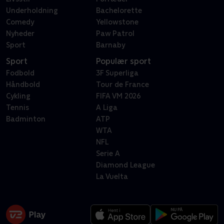
Underholdning
Bachelorette
Comedy
Yellowstone
Nyheder
Paw Patrol
Sport
Barnaby
Sport
Populær sport
Fodbold
3F Superliga
Håndbold
Tour de France
Cykling
FIFA VM 2026
Tennis
A Liga
Badminton
ATP
WTA
NFL
Serie A
Diamond League
La Vuelta