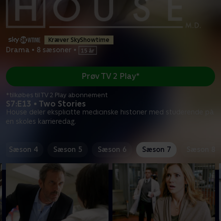
Kræver SkyShowtime
Drama
•
8 sæsoner
•
Prøv TV 2 Play*
*tilkøbes til TV 2 Play abonnement
S7:E13 • Two Stories
House deler eksplicitte medicinske historier med studerende på
en skoles karrieredag.
Sæson 4
Sæson 5
Sæson 6
Sæson 7
Sæson 8