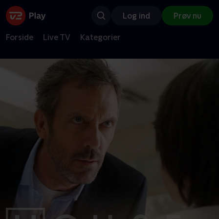
Log ind
Prøv nu
Forside
Live TV
Kategorier