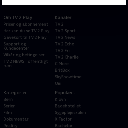
Om TV 2 Play
Kanaler
Priser og abonnement
TV 2
Her kan du se TV 2 Play
TV 2 Sport
Gavekort til TV 2 Play
TV 2 News
Support og
TV 2 Echo
Kundecenter
TV 2 Fri
Vilkår og betingelser
TV 2 Charlie
TV 2 NEWS i offentligt
C More
rum
BritBox
SkyShowtime
Oiii
Kategorier
Populært
Børn
Klovn
Serier
Badehotellet
Film
Sygeplejeskolen
Dokumentar
X Factor
Reality
Bachelor