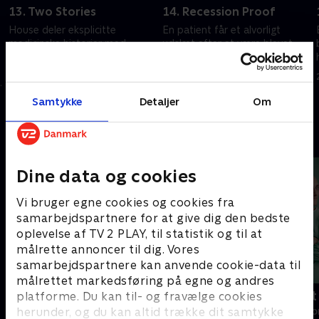
13. Two Stories
14. Recession Proof
House deler eksplicitte
En patient får et alvorligt
medicinske historier med
udslæt efter at være blevet
studerende på en skoles
udsat for kaustiske kemikalier
karrieredag.
på arbejdspladsen.
20. september 2022 • 42 min
20. september 2022 • 42 min
Samtykke
Detaljer
Om
Andre så også
Dine data og cookies
Vi bruger egne cookies og cookies fra
samarbejdspartnere for at give dig den bedste
oplevelse af TV 2 PLAY, til statistik og til at
målrette annoncer til dig. Vores
samarbejdspartnere kan anvende cookie-data til
målrettet markedsføring på egne og andres
Happy fucking Pride
Fake Patient
platforme. Du kan til- og fravælge cookies
herunder, og du kan altid trække dit samtykke
Drama • 1 sæsoner
Drama • 1 sæso