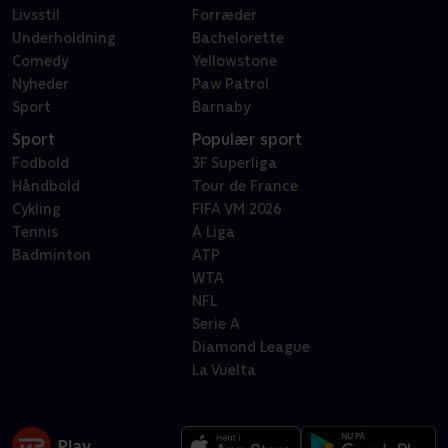
Livsstil
Forræder
Underholdning
Bachelorette
Comedy
Yellowstone
Nyheder
Paw Patrol
Sport
Barnaby
Sport
Populær sport
Fodbold
3F Superliga
Håndbold
Tour de France
Cykling
FIFA VM 2026
Tennis
A Liga
Badminton
ATP
WTA
NFL
Serie A
Diamond League
La Vuelta