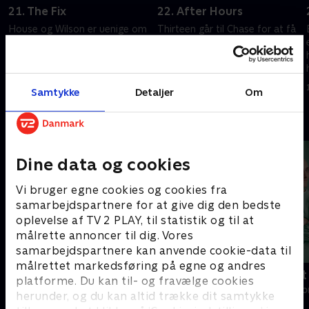
21. The Fix
22. After Hours
House og Wilson er uenige om
Thirteen går til Chase for at få
resultatet af en boksekamp, de
hjælp, da en ven kommer til
satser penge på.
hende med behov for
lægehjælp.
20. september 2022 • 42 min
20. september 2022 • 42 min
Samtykke
Detaljer
Om
Andre så også
Dine data og cookies
Vi bruger egne cookies og cookies fra
samarbejdspartnere for at give dig den bedste
oplevelse af TV 2 PLAY, til statistik og til at
målrette annoncer til dig. Vores
samarbejdspartnere kan anvende cookie-data til
målrettet markedsføring på egne og andres
Happy fucking Pride
Fake Patient
platforme. Du kan til- og fravælge cookies
Drama • 1 sæsoner
Drama • 1 sæso
herunder, og du kan altid trække dit samtykke