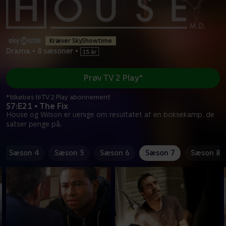
Kræver SkyShowtime
Drama
•
8 sæsoner
•
Prøv TV 2 Play*
*tilkøbes til TV 2 Play abonnement
S7:E21 • The Fix
House og Wilson er uenige om resultatet af en boksekamp, de
satser penge på.
Sæson 4
Sæson 5
Sæson 6
Sæson 7
Sæson 8