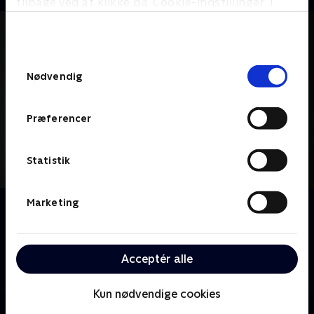
tilbage ved at klikke på ’Cookie-indstillinger’ i
bunden af siden. Læs mere om hvordan TV 2
behandler dine oplysninger i
TV 2s privatlivspolitik
.
Samtykkevalg
Nødvendig
Præferencer
Statistik
Marketing
Om House
Dr. Gregory House tackler sundhedmysterier med sit
team af unge diagnostikere; fejlfrie instinkter og
ukonventionel tænkning giver ham stor respekt på
Acceptér alle
trods af hans brutale ærlighed og asociale tendenser.
Kun nødvendige cookies