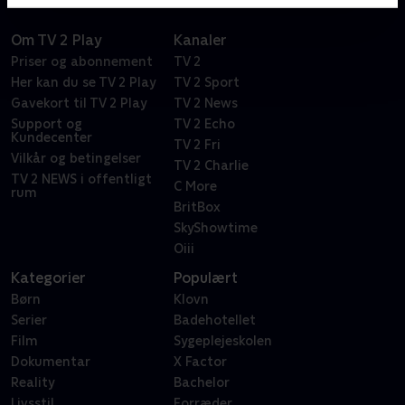
Om TV 2 Play
Kanaler
Priser og abonnement
TV 2
Her kan du se TV 2 Play
TV 2 Sport
Gavekort til TV 2 Play
TV 2 News
Support og
TV 2 Echo
Kundecenter
TV 2 Fri
Vilkår og betingelser
TV 2 Charlie
TV 2 NEWS i offentligt
C More
rum
BritBox
SkyShowtime
Oiii
Kategorier
Populært
Børn
Klovn
Serier
Badehotellet
Film
Sygeplejeskolen
Dokumentar
X Factor
Reality
Bachelor
Livsstil
Forræder