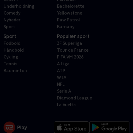
Underholdning
Bachelorette
Comedy
Yellowstone
Nyheder
Paw Patrol
Sport
Barnaby
Sport
Populær sport
Fodbold
3F Superliga
Håndbold
Tour de France
Cykling
FIFA VM 2026
Tennis
A Liga
Badminton
ATP
WTA
NFL
Serie A
Diamond League
La Vuelta