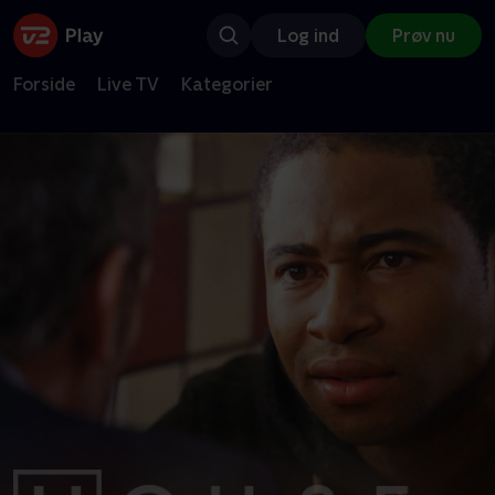
Log ind
Prøv nu
Forside
Live TV
Kategorier