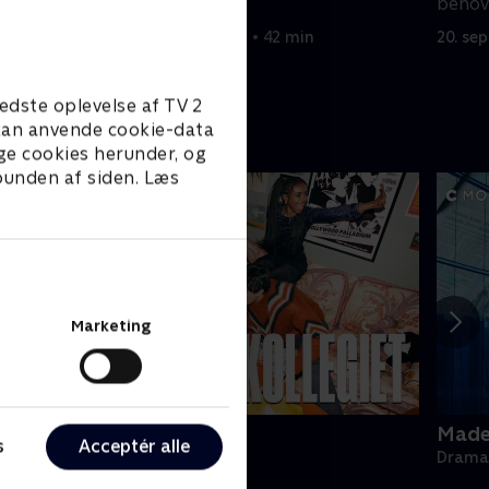
satser penge på.
behov
20. september 2022 • 42 min
20. se
edste oplevelse af TV 2
e kan anvende cookie-data
ge cookies herunder, og
 bunden af siden. Læs
Marketing
ollegiet
Made 
s
Acceptér alle
rama • 1 sæsoner
Drama 