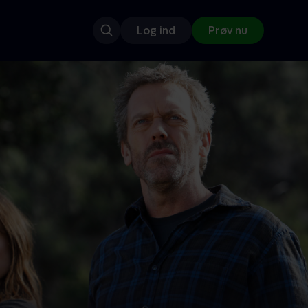
Log ind
Prøv nu