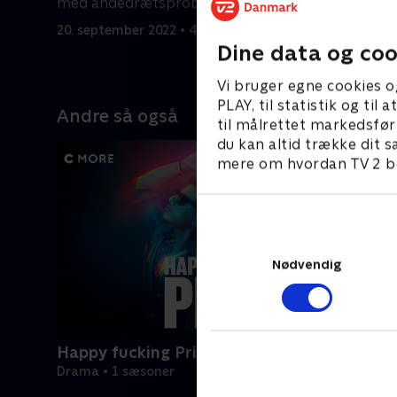
med åndedrætsproblemer.
dage før e
20. september 2022 • 42 min
20. septem
Dine data og coo
Vi bruger egne cookies o
PLAY, til statistik og ti
Andre så også
til målrettet markedsfør
du kan altid trække dit s
mere om hvordan TV 2 be
Nødvendig
Happy fucking Pride
Drama • 1 sæsoner