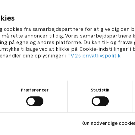
n sejltur.
sagsøge.
ber 2022 • 42 min
20. september 2022 • 42 min
kies
g cookies fra samarbejdspartnere for at give dig den b
l at målrette annoncer til dig. Vores samarbejdspartner
ing på egne og andres platforme. Du kan til- og fravæl
amtykke tilbage ved at klikke på ’Cookie-indstillinger’ i
handler dine oplysninger i
TV 2s privatlivspolitik
.
Samtykkevalg
Præferencer
Statistik
Fake Patient
K
Kun nødvendige cookie
Drama • 1 sæsoner
D