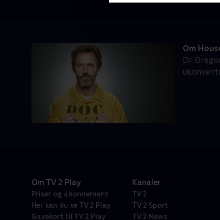
Om Hous
Dr. Grego
ukonventi
Om TV 2 Play
Kanaler
Priser og abonnement
TV 2
Her kan du se TV 2 Play
TV 2 Sport
Gavekort til TV 2 Play
TV 2 News