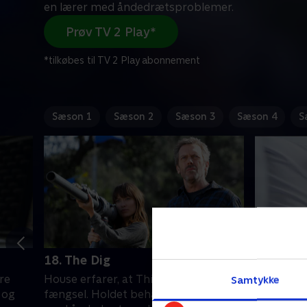
en lærer med åndedrætsproblemer.
Prøv TV 2 Play*
*tilkøbes til TV 2 Play abonnement
Sæson 1
Sæson 2
Sæson 3
Sæson 4
S
18. The Dig
19. Last
re
House erfarer, at Thirteen har været i
Masters s
Samtykke
 og
fængsel. Holdet behandler en lærer
beslutning