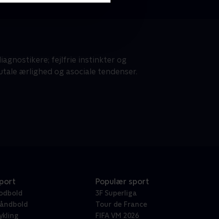
gnostikere; fejlfrie instinkter og
tale ærlighed og asociale tendenser.
port
Populær sport
odbold
3F Superliga
åndbold
Tour de France
ykling
FIFA VM 2026