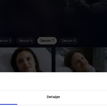
æson 5
Sæson 6
Sæson 7
Sæson 8
 Temptation
20. Changes
Detaljer
kal træffe en svær
En lotterivinder oplever delv
. En 16-årig kollapser få
lammelse. Cuddys mor true