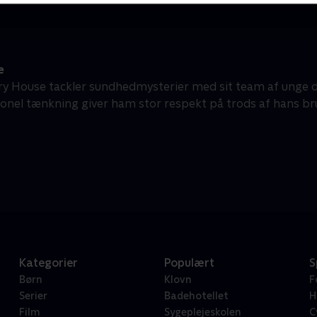
e
ry House tackler sundhedmysterier med sit team af unge dia
onel tænkning giver ham stor respekt på trods af hans bru
Kategorier
Populært
S
Børn
Klovn
F
Serier
Badehotellet
H
Film
Sygeplejeskolen
C