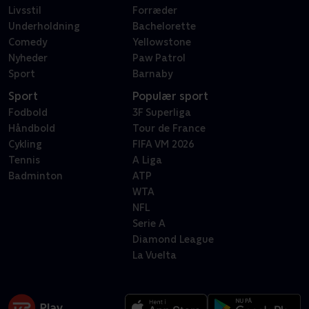
Livsstil
Forræder
Underholdning
Bachelorette
Comedy
Yellowstone
Nyheder
Paw Patrol
Sport
Barnaby
Sport
Populær sport
Fodbold
3F Superliga
Håndbold
Tour de France
Cykling
FIFA VM 2026
Tennis
A Liga
Badminton
ATP
WTA
NFL
Serie A
Diamond League
La Vuelta