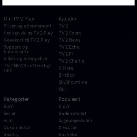
Om TV 2 Play
Kanaler
Priser og abonnement
TV 2
Her kan du se TV 2 Play
TV 2 Sport
Gavekort til TV 2 Play
TV 2 News
Support og
TV 2 Echo
Kundecenter
TV 2 Fri
Vilkår og betingelser
TV 2 Charlie
TV 2 NEWS i offentligt
C More
rum
BritBox
SkyShowtime
Oiii
Kategorier
Populært
Børn
Klovn
Serier
Badehotellet
Film
Sygeplejeskolen
Dokumentar
X Factor
Reality
Bachelor