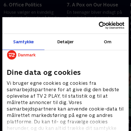
6. Office Politics
7. A Pox on Our House
House vælger en kvindelig
En teenager bliver indlagt på
medicinstuderende på tredje
hospitalet med symptomer
år til at slutte sig til sit hold.
tæt forbundet med kopper.
20. september 2022 • 42 min
20. september 2022 • 42 min
Samtykke
Detaljer
Om
Andre så også
Dine data og cookies
Vi bruger egne cookies og cookies fra
samarbejdspartnere for at give dig den bedste
oplevelse af TV 2 PLAY, til statistik og til at
målrette annoncer til dig. Vores
samarbejdspartnere kan anvende cookie-data til
målrettet markedsføring på egne og andres
Happy fucking Pride
Fake Patient
platforme. Du kan til- og fravælge cookies
herunder, og du kan altid trække dit samtykke
Drama • 1 sæsoner
Drama • 1 sæso