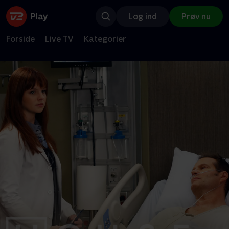
Log ind
Prøv nu
Forside
Live TV
Kategorier