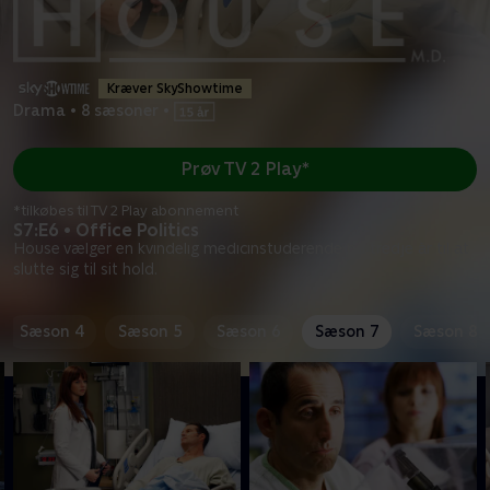
Kræver SkyShowtime
Drama
•
8 sæsoner
•
Prøv TV 2 Play*
*tilkøbes til TV 2 Play abonnement
S7:E6 • Office Politics
House vælger en kvindelig medicinstuderende på tredje år til at
slutte sig til sit hold.
Sæson 4
Sæson 5
Sæson 6
Sæson 7
Sæson 8