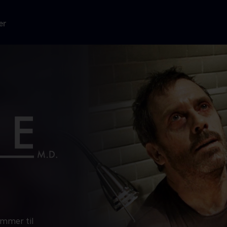
er
ommer til