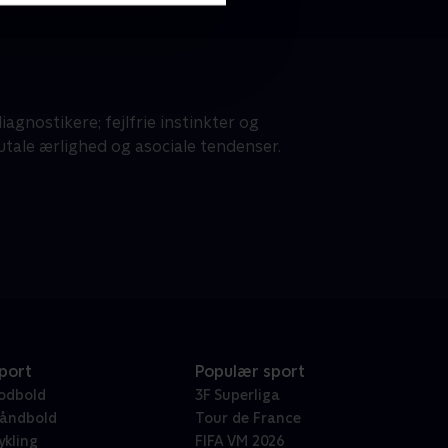
gnostikere; fejlfrie instinkter og
tale ærlighed og asociale tendenser.
port
Populær sport
odbold
3F Superliga
åndbold
Tour de France
ykling
FIFA VM 2026