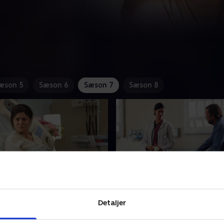
æson 5
Sæson 6
Sæson 7
Sæson 8
ing On
1. Twenty Vicodin
Detaljer
artist kollapser under en
House bemærker mærkelig
. Hun havner i hænderne på
symptomer hos en medinds