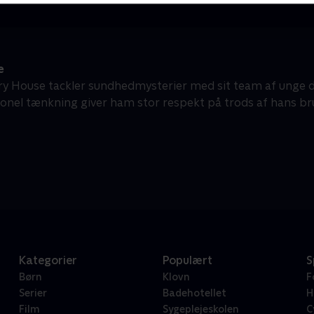
e
ry House tackler sundhedmysterier med sit team af unge dia
onel tænkning giver ham stor respekt på trods af hans bru
Kategorier
Populært
S
Børn
Klovn
F
Serier
Badehotellet
H
Film
Sygeplejeskolen
C