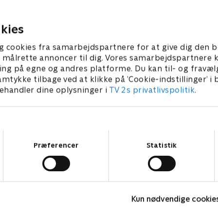
d, hvilket er præcis det,
kliniklæge risikerer sit job.
de,
20. september 2022 • 42 min
kies
r 2022 • 42 min
g cookies fra samarbejdspartnere for at give dig den b
l at målrette annoncer til dig. Vores samarbejdspartner
ing på egne og andres platforme. Du kan til- og fravæl
amtykke tilbage ved at klikke på ’Cookie-indstillinger’ i
handler dine oplysninger i
TV 2s privatlivspolitik
.
Samtykkevalg
Præferencer
Statistik
Fake Patient
K
Kun nødvendige cookie
Drama • 1 sæsoner
D