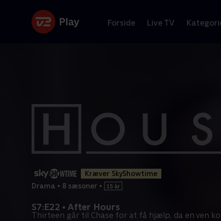
Forside
Live TV
Kategori
Kræver SkyShowtime
Drama
•
8 sæsoner
•
S7:E22 • After Hours
Thirteen går til Chase for at få hjælp, da en ven k