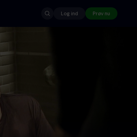
Log ind
Prøv nu