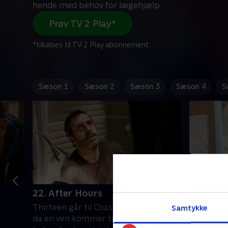
hende med behov for lægehjælp.
Prøv TV 2 Play*
*tilkøbes til TV 2 Play abonnement
Sæson 1
Sæson 2
Sæson 3
Sæson 4
S
22. After Hours
23. Mov
Thirteen går til Chase for at få hjælp,
En kendt 
Samtykke
da en ven kommer til hende med
optræden