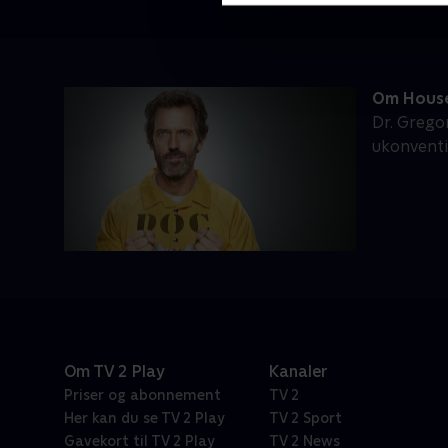
Om Hous
Dr. Grego
ukonventi
Om TV 2 Play
Kanaler
Priser og abonnement
TV 2
Her kan du se TV 2 Play
TV 2 Sport
Gavekort til TV 2 Play
TV 2 News