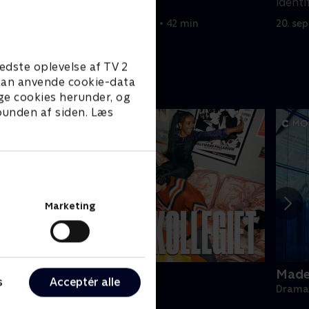
patient.
identi
20. september 2022 • 42 min
20. se
edste oplevelse af TV 2
e kan anvende cookie-data
ge cookies herunder, og
 bunden af siden. Læs
Marketing
ollegiet
Made 
s
Acceptér alle
rama • 1 sæsoner
Drama 