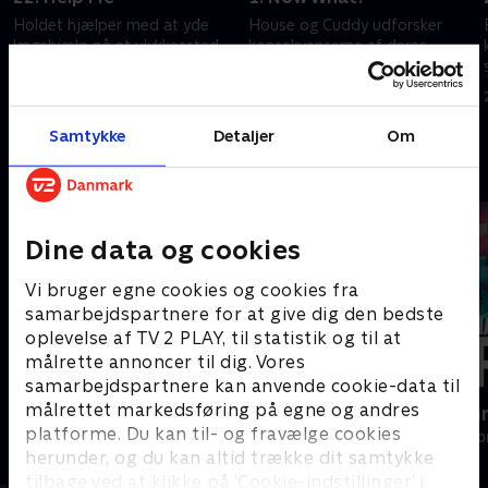
Holdet hjælper med at yde
House og Cuddy udforsker
lægehjælp på et ulykkessted.
konsekvenserne af deres
følelser for hinanden.
20. september 2022 • 43 min
20. september 2022 • 40 min
Samtykke
Detaljer
Om
Andre så også
Dine data og cookies
Vi bruger egne cookies og cookies fra
samarbejdspartnere for at give dig den bedste
oplevelse af TV 2 PLAY, til statistik og til at
målrette annoncer til dig. Vores
samarbejdspartnere kan anvende cookie-data til
målrettet markedsføring på egne og andres
De vildeste helte
Happy fucki
platforme. Du kan til- og fravælge cookies
Drama • 1 sæsoner
Drama • 1 sæso
herunder, og du kan altid trække dit samtykke
tilbage ved at klikke på ’Cookie-indstillinger’ i