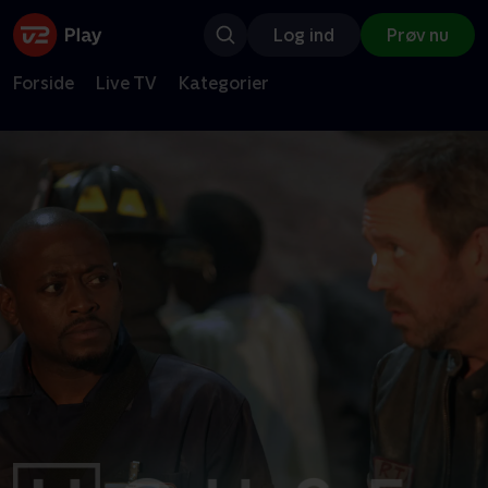
Log ind
Prøv nu
Forside
Live TV
Kategorier