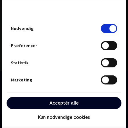
bunden af siden. Læs mere om hvordan TV 2
behandler dine oplysninger i
TV 2s privatlivspolitik
.
Samtykkevalg
Nødvendig
Præferencer
Statistik
Om House
Marketing
Dr. Gregory House tackler sundhedmysterier med sit
team af unge diagnostikere; fejlfrie instinkter og
ukonventionel tænkning giver ham stor respekt på
Acceptér alle
trods af hans brutale ærlighed og asociale tendenser.
Kun nødvendige cookies