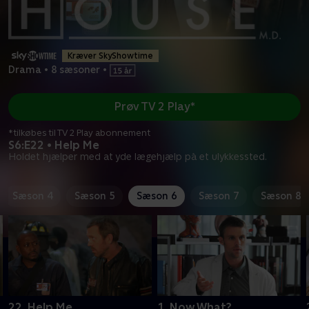
Kræver SkyShowtime
Drama
•
8 sæsoner
•
Prøv TV 2 Play*
*tilkøbes til TV 2 Play abonnement
S6:E22 • Help Me
Holdet hjælper med at yde lægehjælp på et ulykkessted.
Sæson 4
Sæson 5
Sæson 6
Sæson 7
Sæson 8
22. Help Me
1. Now What?