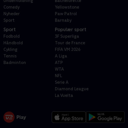
Underholdning
Bachelorette
Comedy
Yellowstone
Nyheder
Paw Patrol
Sport
Barnaby
Sport
Populær sport
Fodbold
3F Superliga
Håndbold
Tour de France
Cykling
FIFA VM 2026
Tennis
A Liga
Badminton
ATP
WTA
NFL
Serie A
Diamond League
La Vuelta