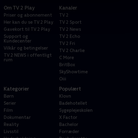
Om TV 2 Play
Kanaler
Priser og abonnement
TV 2
Her kan du se TV 2 Play
TV 2 Sport
Gavekort til TV 2 Play
TV 2 News
Support og
TV 2 Echo
Kundecenter
TV 2 Fri
Vilkår og betingelser
TV 2 Charlie
TV 2 NEWS i offentligt
C More
rum
BritBox
SkyShowtime
Oiii
Kategorier
Populært
Børn
Klovn
Serier
Badehotellet
Film
Sygeplejeskolen
Dokumentar
X Factor
Reality
Bachelor
Livsstil
Forræder