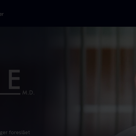
er
ger foreslået