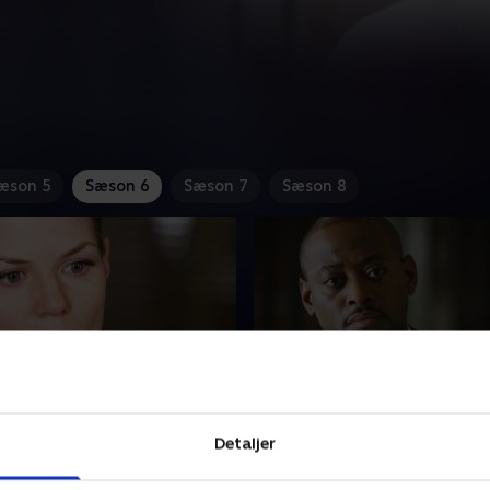
æson 5
Sæson 6
Sæson 7
Sæson 8
yrant
5. Instant Karma
Detaljer
handler en kontroversiel
En velhavende forretnings
politiker, der er blevet syg.
kræver, at House skal håndt