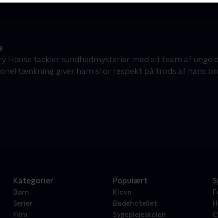
e
ry House tackler sundhedmysterier med sit team af unge dia
onel tænkning giver ham stor respekt på trods af hans bru
Kategorier
Populært
S
Børn
Klovn
F
Serier
Badehotellet
H
Film
Sygeplejeskolen
C