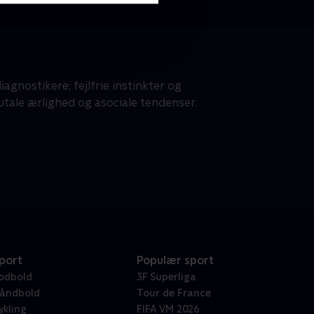
gnostikere; fejlfrie instinkter og
tale ærlighed og asociale tendenser.
port
Populær sport
odbold
3F Superliga
åndbold
Tour de France
ykling
FIFA VM 2026