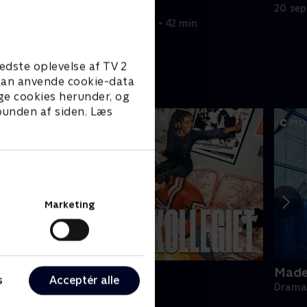
hjertesvigt.
20. se
20. september 2022 • 42 min
edste oplevelse af TV 2
e kan anvende cookie-data
ge cookies herunder, og
 bunden af siden. Læs
Marketing
ollegiet
Made 
s
Acceptér alle
rama • 1 sæsoner
Drama 