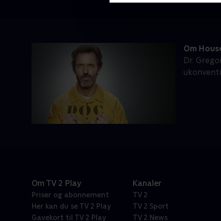
Om Hous
Dr. Grego
ukonventi
Om TV 2 Play
Kanaler
Priser og abonnement
TV 2
Her kan du se TV 2 Play
TV 2 Sport
Gavekort til TV 2 Play
TV 2 News