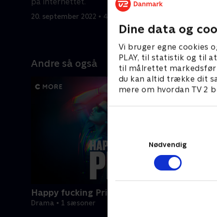
på internettet.
20. septem
20. september 2022 • 42 min
Dine data og coo
Vi bruger egne cookies o
PLAY, til statistik og ti
Andre så også
til målrettet markedsfør
du kan altid trække dit s
mere om hvordan TV 2 be
Nødvendig
Happy fucking Pride
Drama • 1 sæsoner