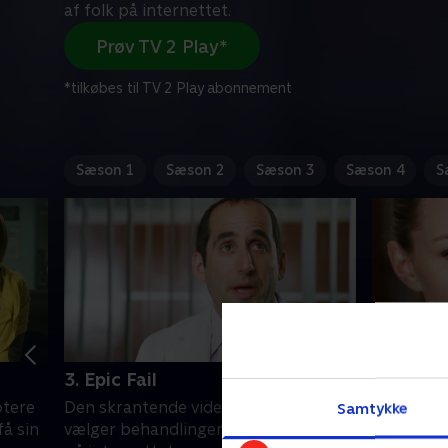
af folk på internettet.
Prøv TV 2 Play*
*tilkøbes til TV 2 Play abonnement
Sæson 1
Sæson 2
Sæson 3
Sæson 4
S
3. Epic Fail
4. The T
ptere
Den skrantende videospilskaber
Holdet be
Samtykke
få sin
vælger behandlinger foreslået af folk
afrikansk 