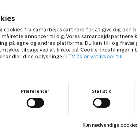
søns sag.
ber 2022 • 42 min
20. september 2022 • 41 min
kies
g cookies fra samarbejdspartnere for at give dig den b
l at målrette annoncer til dig. Vores samarbejdspartner
ing på egne og andres platforme. Du kan til- og fravæl
amtykke tilbage ved at klikke på ’Cookie-indstillinger’ i
handler dine oplysninger i
TV 2s privatlivspolitik
.
Samtykkevalg
Præferencer
Statistik
Fake Patient
K
Kun nødvendige cookie
Drama • 1 sæsoner
D