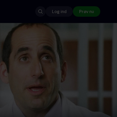
Log ind
Prøv nu