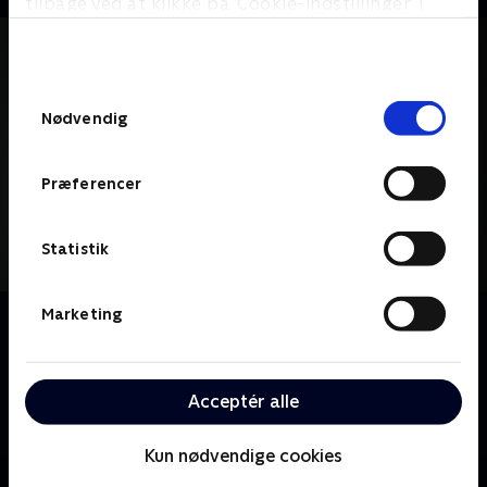
tilbage ved at klikke på ’Cookie-indstillinger’ i
bunden af siden. Læs mere om hvordan TV 2
behandler dine oplysninger i
TV 2s privatlivspolitik
.
Samtykkevalg
Nødvendig
Præferencer
Statistik
Marketing
Om House
Dr. Gregory House tackler sundhedmysterier med sit
team af unge diagnostikere; fejlfrie instinkter og
ukonventionel tænkning giver ham stor respekt på
Acceptér alle
trods af hans brutale ærlighed og asociale tendenser.
Kun nødvendige cookies