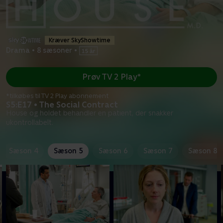
Kræver SkyShowtime
Drama
•
8 sæsoner
•
Prøv TV 2 Play*
*tilkøbes til TV 2 Play abonnement
S5:E17 • The Social Contract
House og holdet behandler en patient, der snakker
ukontrollabelt.
Sæson 4
Sæson 5
Sæson 6
Sæson 7
Sæson 8