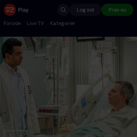
Log ind
Prøv nu
Forside
Live TV
Kategorier