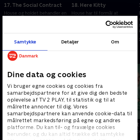
17. The Social Contract
18. Here Kitty
House og holdet behandler en
House har til formål at
patient, der snakker
modbevise påstandene om en
ukontrollabelt.
plejehjemsarbejder, der
foregiver sygdom.
20. september 2022 • 42 min
20. september 2022 • 42 min
Samtykke
Detaljer
Om
Andre så også
Dine data og cookies
Vi bruger egne cookies og cookies fra
samarbejdspartnere for at give dig den bedste
oplevelse af TV 2 PLAY, til statistik og til at
målrette annoncer til dig. Vores
samarbejdspartnere kan anvende cookie-data til
målrettet markedsføring på egne og andres
Happy fucking Pride
Fake Patient
platforme. Du kan til- og fravælge cookies
Drama • 1 sæsoner
Drama • 1 sæso
herunder, og du kan altid trække dit samtykke