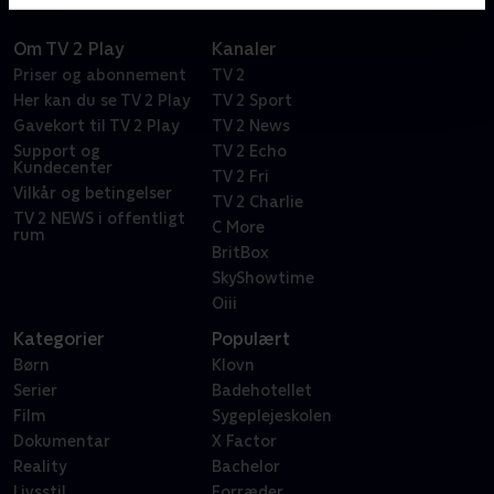
Om TV 2 Play
Kanaler
Priser og abonnement
TV 2
Her kan du se TV 2 Play
TV 2 Sport
Gavekort til TV 2 Play
TV 2 News
Support og
TV 2 Echo
Kundecenter
TV 2 Fri
Vilkår og betingelser
TV 2 Charlie
TV 2 NEWS i offentligt
C More
rum
BritBox
SkyShowtime
Oiii
Kategorier
Populært
Børn
Klovn
Serier
Badehotellet
Film
Sygeplejeskolen
Dokumentar
X Factor
Reality
Bachelor
Livsstil
Forræder