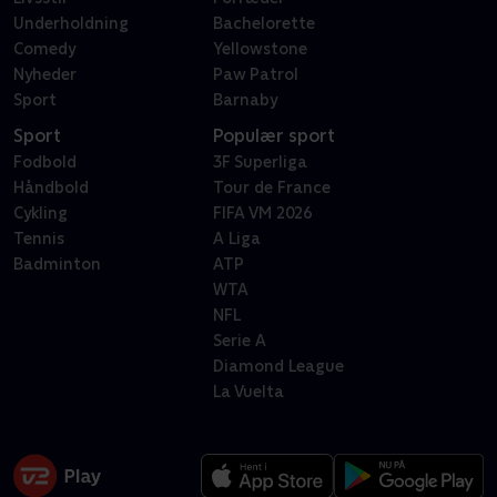
Underholdning
Bachelorette
Comedy
Yellowstone
Nyheder
Paw Patrol
Sport
Barnaby
Sport
Populær sport
Fodbold
3F Superliga
Håndbold
Tour de France
Cykling
FIFA VM 2026
Tennis
A Liga
Badminton
ATP
WTA
NFL
Serie A
Diamond League
La Vuelta