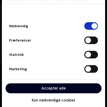
tilbage ved at klikke på ’Cookie-indstillinger’ i
bunden af siden. Læs mere om hvordan TV 2
behandler dine oplysninger i
TV 2s privatlivspolitik
.
Samtykkevalg
Nødvendig
Præferencer
Statistik
Marketing
Om House
Dr. Gregory House tackler sundhedmysterier med sit
team af unge diagnostikere; fejlfrie instinkter og
ukonventionel tænkning giver ham stor respekt på
Acceptér alle
trods af hans brutale ærlighed og asociale tendenser.
Kun nødvendige cookies