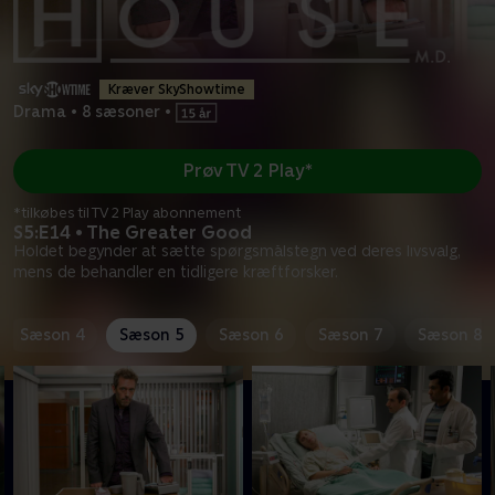
Kræver SkyShowtime
Drama
•
8 sæsoner
•
Prøv TV 2 Play*
*tilkøbes til TV 2 Play abonnement
S5:E14 • The Greater Good
Holdet begynder at sætte spørgsmålstegn ved deres livsvalg,
mens de behandler en tidligere kræftforsker.
Sæson 4
Sæson 5
Sæson 6
Sæson 7
Sæson 8