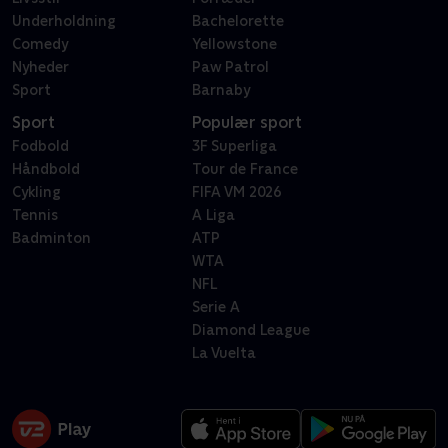
Underholdning
Bachelorette
Comedy
Yellowstone
Nyheder
Paw Patrol
Sport
Barnaby
Sport
Populær sport
Fodbold
3F Superliga
Håndbold
Tour de France
Cykling
FIFA VM 2026
Tennis
A Liga
Badminton
ATP
WTA
NFL
Serie A
Diamond League
La Vuelta