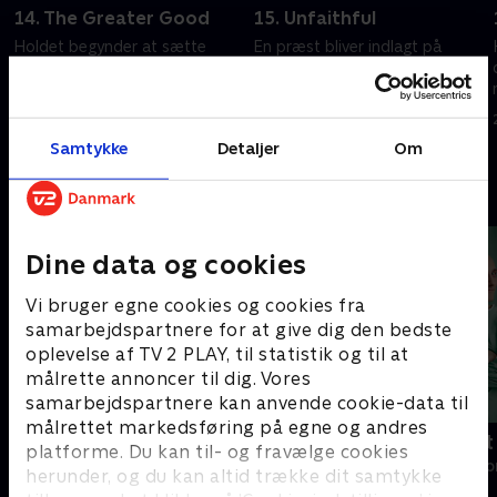
14. The Greater Good
15. Unfaithful
Holdet begynder at sætte
En præst bliver indlagt på
spørgsmålstegn ved deres
skadestuen. House
livsvalg, mens de behandler en
konfronterer Thirteen og
tidligere kræftforsker.
Foreman.
20. september 2022 • 42 min
20. september 2022 • 42 min
Samtykke
Detaljer
Om
Andre så også
Dine data og cookies
Vi bruger egne cookies og cookies fra
samarbejdspartnere for at give dig den bedste
oplevelse af TV 2 PLAY, til statistik og til at
målrette annoncer til dig. Vores
samarbejdspartnere kan anvende cookie-data til
målrettet markedsføring på egne og andres
Happy fucking Pride
Fake Patient
platforme. Du kan til- og fravælge cookies
Drama • 1 sæsoner
Drama • 1 sæso
herunder, og du kan altid trække dit samtykke