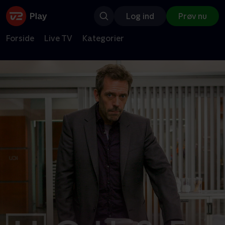
Log ind
Prøv nu
Forside
Live TV
Kategorier