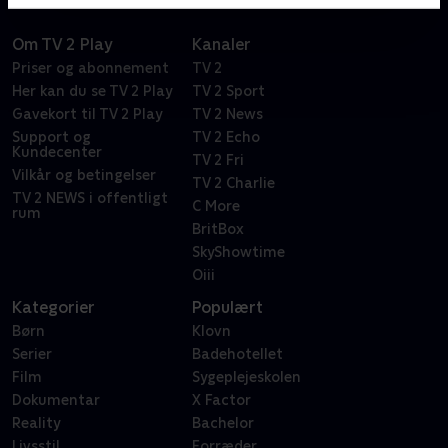
Om TV 2 Play
Kanaler
Priser og abonnement
TV 2
Her kan du se TV 2 Play
TV 2 Sport
Gavekort til TV 2 Play
TV 2 News
Support og
TV 2 Echo
Kundecenter
TV 2 Fri
Vilkår og betingelser
TV 2 Charlie
TV 2 NEWS i offentligt
C More
rum
BritBox
SkyShowtime
Oiii
Kategorier
Populært
Børn
Klovn
Serier
Badehotellet
Film
Sygeplejeskolen
Dokumentar
X Factor
Reality
Bachelor
Livsstil
Forræder