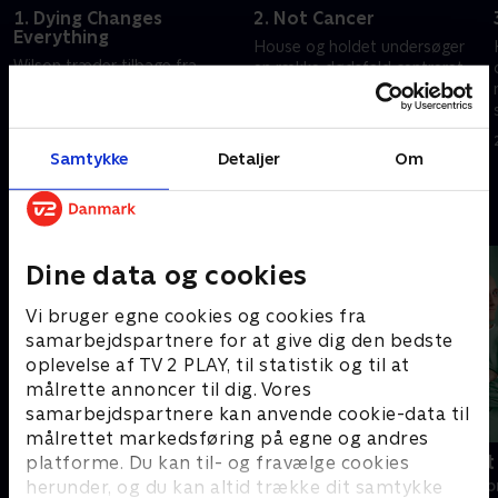
1. Dying Changes
2. Not Cancer
Everything
House og holdet undersøger
Wilson træder tilbage fra
en række dødsfald centreret
Princeton Plainsboro. House
omkring en enkelt organdonor.
skal afgøre, om han er
20. september 2022 • 42 min
ansvarlig.
Samtykke
Detaljer
Om
20. september 2022 • 41 min
Andre så også
Dine data og cookies
Vi bruger egne cookies og cookies fra
samarbejdspartnere for at give dig den bedste
oplevelse af TV 2 PLAY, til statistik og til at
målrette annoncer til dig. Vores
samarbejdspartnere kan anvende cookie-data til
målrettet markedsføring på egne og andres
Happy fucking Pride
Fake Patient
platforme. Du kan til- og fravælge cookies
herunder, og du kan altid trække dit samtykke
Drama • 1 sæsoner
Drama • 1 sæso