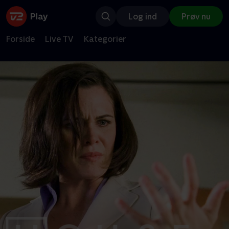
Log ind
Prøv nu
Forside
Live TV
Kategorier