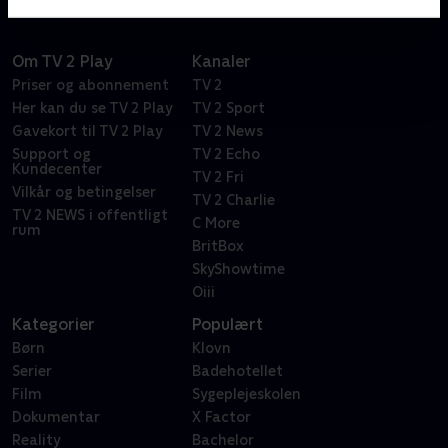
Om TV 2 Play
Kanaler
Priser og abonnement
TV 2
Her kan du se TV 2 Play
TV 2 Sport
Gavekort til TV 2 Play
TV 2 News
Support og
TV 2 Echo
Kundecenter
TV 2 Fri
Vilkår og betingelser
TV 2 Charlie
TV 2 NEWS i offentligt
C More
rum
BritBox
SkyShowtime
Oiii
Kategorier
Populært
Børn
Klovn
Serier
Badehotellet
Film
Sygeplejeskolen
Dokumentar
X Factor
Reality
Bachelor