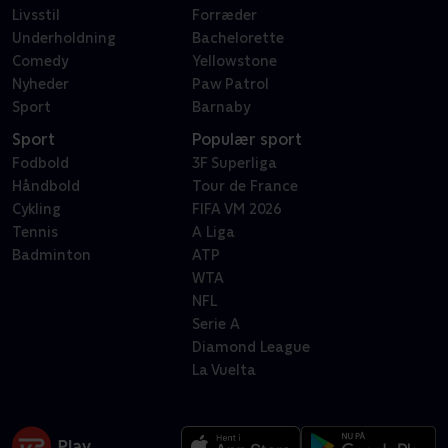
Livsstil
Forræder
Underholdning
Bachelorette
Comedy
Yellowstone
Nyheder
Paw Patrol
Sport
Barnaby
Sport
Populær sport
Fodbold
3F Superliga
Håndbold
Tour de France
Cykling
FIFA VM 2026
Tennis
A Liga
Badminton
ATP
WTA
NFL
Serie A
Diamond League
La Vuelta