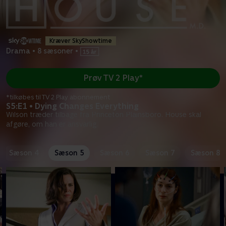
Kræver SkyShowtime
Drama
•
8 sæsoner
•
Prøv TV 2 Play*
*tilkøbes til TV 2 Play abonnement
S5:E1 • Dying Changes Everything
Wilson træder tilbage fra Princeton Plainsboro. House skal
afgøre, om han er ansvarlig.
Sæson 4
Sæson 5
Sæson 6
Sæson 7
Sæson 8