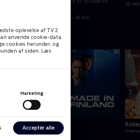
hårdnakket nægter at forlade sit
20. se
hjem.
20. september 2022 • 42 min
edste oplevelse af TV 2
e kan anvende cookie-data
ge cookies herunder, og
 bunden af siden. Læs
Marketing
ade in Finland
Kolle
s
Acceptér alle
rama • 1 sæsoner
Drama 