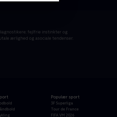
gnostikere; fejlfrie instinkter og
tale ærlighed og asociale tendenser.
port
Populær sport
odbold
3F Superliga
åndbold
Tour de France
ykling
FIFA VM 2026