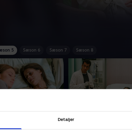
æson 5
Sæson 6
Sæson 7
Sæson 8
 Thirteen
6. Joy
Detaljer
date bliver syg efter en
Holdet behandler en patient,
at, og House tager hendes
søvne. House opdager, at C