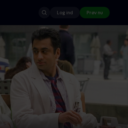
Log ind
Prøv nu