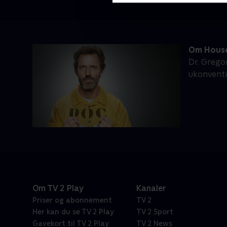
Om Hous
Dr. Grego
ukonventi
Om TV 2 Play
Kanaler
Priser og abonnement
TV 2
Her kan du se TV 2 Play
TV 2 Sport
Gavekort til TV 2 Play
TV 2 News