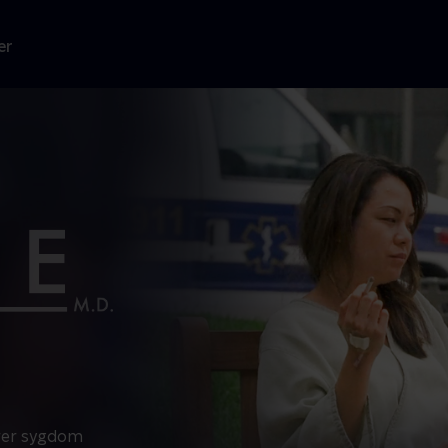
er
erer sygdom