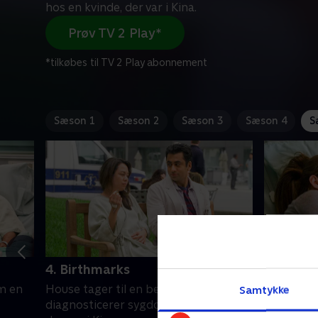
hos en kvinde, der var i Kina.
Prøv TV 2 Play*
*tilkøbes til TV 2 Play abonnement
Sæson 1
Sæson 2
Sæson 3
Sæson 4
S
4. Birthmarks
5. Lucky
m en
House tager til en begravelse. Holdet
Thirteens 
Samtykke
diagnosticerer sygdom hos en kvinde,
festlig n