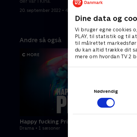
der var i Kina.
sag.
20. september 2022 • 42 min
20. septem
Dine data og coo
Vi bruger egne cookies o
PLAY, til statistik og ti
Andre så også
til målrettet markedsfør
du kan altid trække dit s
mere om hvordan TV 2 be
Nødvendig
Happy fucking Pride
Drama • 1 sæsoner