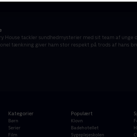
e
ry House tackler sundhedmysterier med sit team af unge dia
onel tænkning giver ham stor respekt på trods af hans bru
Kategorier
Populært
S
Børn
Klovn
F
Serier
Badehotellet
H
Film
Sygeplejeskolen
C