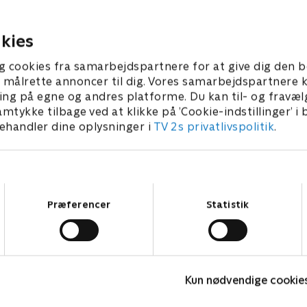
gerne vil adoptere.
ber 2022 • 42 min
20. september 2022 • 42 min
kies
g cookies fra samarbejdspartnere for at give dig den b
l at målrette annoncer til dig. Vores samarbejdspartner
ing på egne og andres platforme. Du kan til- og fravæl
amtykke tilbage ved at klikke på ’Cookie-indstillinger’ i
handler dine oplysninger i
TV 2s privatlivspolitik
.
Samtykkevalg
Præferencer
Statistik
Fake Patient
M
Kun nødvendige cookie
Drama • 1 sæsoner
D