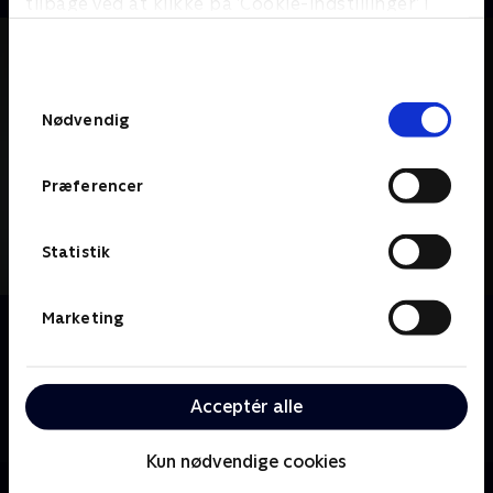
tilbage ved at klikke på ’Cookie-indstillinger’ i
bunden af siden. Læs mere om hvordan TV 2
behandler dine oplysninger i
TV 2s privatlivspolitik
.
Samtykkevalg
Nødvendig
Præferencer
Statistik
Marketing
Om House
Dr. Gregory House tackler sundhedmysterier med sit
team af unge diagnostikere; fejlfrie instinkter og
ukonventionel tænkning giver ham stor respekt på
Acceptér alle
trods af hans brutale ærlighed og asociale tendenser.
Kun nødvendige cookies