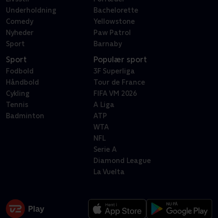
Underholdning
Bachelorette
Comedy
Yellowstone
Nyheder
Paw Patrol
Sport
Barnaby
Sport
Populær sport
Fodbold
3F Superliga
Håndbold
Tour de France
Cykling
FIFA VM 2026
Tennis
A Liga
Badminton
ATP
WTA
NFL
Serie A
Diamond League
La Vuelta