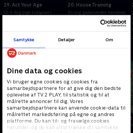
19. Act Your Age
20. House Training
En 6-årig pige kollapser i
En ung gadesvindler besvimer
pasningsordningen.
under udførelsen af sin plan.
Spændinger udvikler sig mellem
Cuddy og Wilson tager på date.
Cameron og Chase.
20. september 2022 • 42 min
20. september 2022 • 42 min
Samtykke
Detaljer
Om
Andre så også
Dine data og cookies
Vi bruger egne cookies og cookies fra
samarbejdspartnere for at give dig den bedste
oplevelse af TV 2 PLAY, til statistik og til at
målrette annoncer til dig. Vores
samarbejdspartnere kan anvende cookie-data til
målrettet markedsføring på egne og andres
Happy fucking Pride
Fake Patient
platforme. Du kan til- og fravælge cookies
Drama • 1 sæsoner
Drama • 1 sæso
herunder, og du kan altid trække dit samtykke