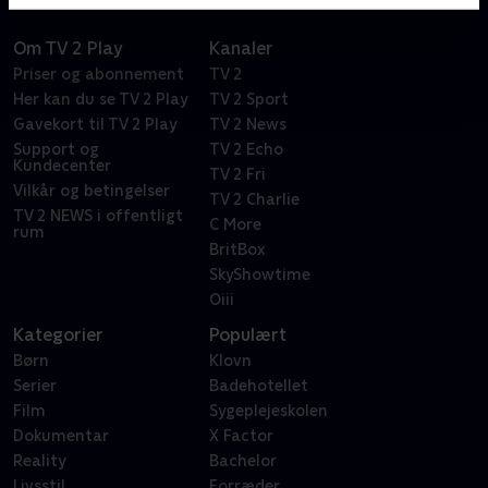
Om TV 2 Play
Kanaler
Priser og abonnement
TV 2
Her kan du se TV 2 Play
TV 2 Sport
Gavekort til TV 2 Play
TV 2 News
Support og
TV 2 Echo
Kundecenter
TV 2 Fri
Vilkår og betingelser
TV 2 Charlie
TV 2 NEWS i offentligt
C More
rum
BritBox
SkyShowtime
Oiii
Kategorier
Populært
Børn
Klovn
Serier
Badehotellet
Film
Sygeplejeskolen
Dokumentar
X Factor
Reality
Bachelor
Livsstil
Forræder