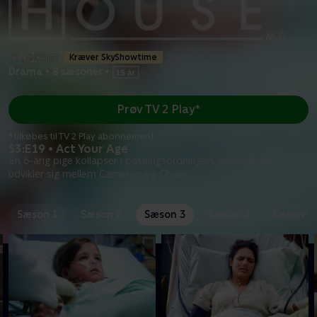
Kræver SkyShowtime
Drama
•
8 sæsoner
•
Prøv TV 2 Play*
*tilkøbes til TV 2 Play abonnement
S3:E19 • Act Your Age
En 6-årig pige kollapser i pasningsordningen. Spændinger
udvikler sig mellem Cameron og Chase.
Sæson 1
Sæson 2
Sæson 3
Sæson 4
Sæson 5