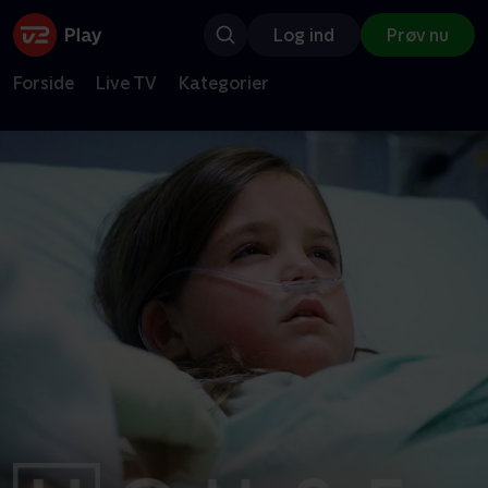
Log ind
Prøv nu
Forside
Live TV
Kategorier