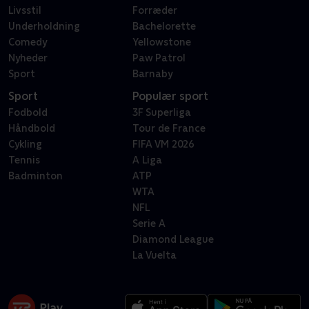
Livsstil
Forræder
Underholdning
Bachelorette
Comedy
Yellowstone
Nyheder
Paw Patrol
Sport
Barnaby
Sport
Populær sport
Fodbold
3F Superliga
Håndbold
Tour de France
Cykling
FIFA VM 2026
Tennis
A Liga
Badminton
ATP
WTA
NFL
Serie A
Diamond League
La Vuelta