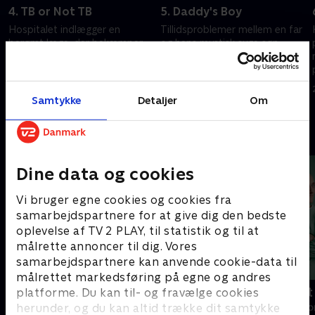
4. TB or Not TB
5. Daddy's Boy
Hospitalet indlægger en
Tillidsproblemer mellem en far
berømt læge, der bekæmper
og hans mystisk syge søn
tuberkulose i Afrika
forhindrer en diagnose.
20. september 2022 • 42 min
20. september 2022 • 41 min
Samtykke
Detaljer
Om
Andre så også
Dine data og cookies
Vi bruger egne cookies og cookies fra
samarbejdspartnere for at give dig den bedste
oplevelse af TV 2 PLAY, til statistik og til at
målrette annoncer til dig. Vores
samarbejdspartnere kan anvende cookie-data til
målrettet markedsføring på egne og andres
Happy fucking Pride
Fake Patient
platforme. Du kan til- og fravælge cookies
herunder, og du kan altid trække dit samtykke
Drama • 1 sæsoner
Drama • 1 sæso