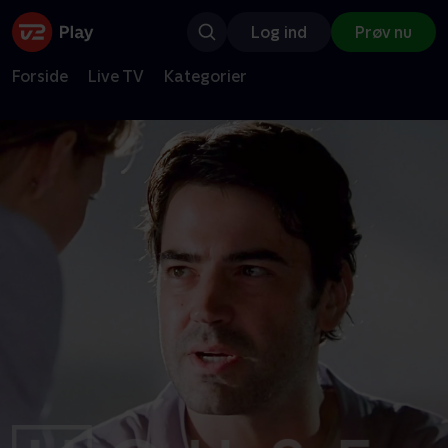
Log ind
Prøv nu
Forside
Live TV
Kategorier