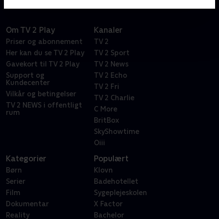
Om TV 2 Play
Kanaler
Priser og abonnement
TV 2
Her kan du se TV 2 Play
TV 2 Sport
Gavekort til TV 2 Play
TV 2 News
Support og
TV 2 Echo
Kundecenter
TV 2 Fri
Vilkår og betingelser
TV 2 Charlie
TV 2 NEWS i offentligt
C More
rum
BritBox
SkyShowtime
Oiii
Kategorier
Populært
Børn
Klovn
Serier
Badehotellet
Film
Sygeplejeskolen
Dokumentar
X Factor
Reality
Bachelor