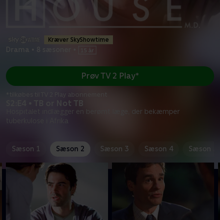
Kræver SkyShowtime
Drama
•
8 sæsoner
•
Prøv TV 2 Play*
*tilkøbes til TV 2 Play abonnement
S2:E4 • TB or Not TB
Hospitalet indlægger en berømt læge, der bekæmper
tuberkulose i Afrika
Sæson 1
Sæson 2
Sæson 3
Sæson 4
Sæson 5