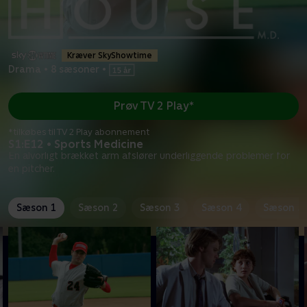
Kræver SkyShowtime
Drama
•
8 sæsoner
•
Prøv TV 2 Play*
*tilkøbes til TV 2 Play abonnement
S1:E12 • Sports Medicine
En alvorligt brækket arm afslører underliggende problemer for
en pitcher.
Sæson 1
Sæson 2
Sæson 3
Sæson 4
Sæson 5