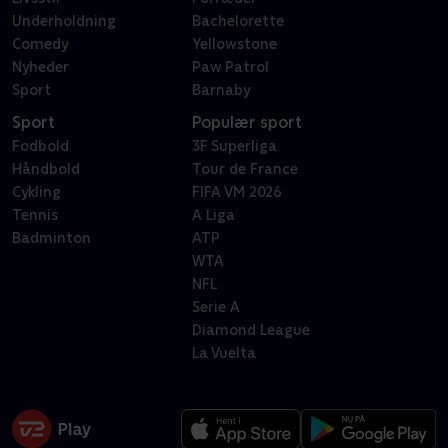
Underholdning
Bachelorette
Comedy
Yellowstone
Nyheder
Paw Patrol
Sport
Barnaby
Sport
Populær sport
Fodbold
3F Superliga
Håndbold
Tour de France
Cykling
FIFA VM 2026
Tennis
A Liga
Badminton
ATP
WTA
NFL
Serie A
Diamond League
La Vuelta