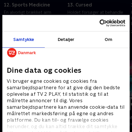
12. Sports Medicine
13. Cursed
En alvorligt brækket arm
Holdet forsøger at behandle
afslører underliggende
sønnen af en krævende
problemer for en pitcher.
finansiel donor.
20. september 2022 • 41 min
20. september 2022 • 42 min
Samtykke
Detaljer
Om
Andre så også
Dine data og cookies
Vi bruger egne cookies og cookies fra
samarbejdspartnere for at give dig den bedste
oplevelse af TV 2 PLAY, til statistik og til at
målrette annoncer til dig. Vores
samarbejdspartnere kan anvende cookie-data til
målrettet markedsføring på egne og andres
De vildeste helte
Happy fucki
platforme. Du kan til- og fravælge cookies
Drama • 1 sæsoner
Drama • 1 sæso
herunder, og du kan altid trække dit samtykke