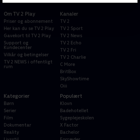
Om TV 2 Play
Kanaler
Priser og abonnement
TV 2
Her kan du se TV 2 Play
TV 2 Sport
Gavekort til TV 2 Play
TV 2 News
Support og
TV 2 Echo
Kundecenter
TV 2 Fri
Vilkår og betingelser
TV 2 Charlie
TV 2 NEWS i offentligt
C More
rum
BritBox
SkyShowtime
Oiii
Kategorier
Populært
Børn
Klovn
Serier
Badehotellet
Film
Sygeplejeskolen
Dokumentar
X Factor
Reality
Bachelor
Livsstil
Forræder