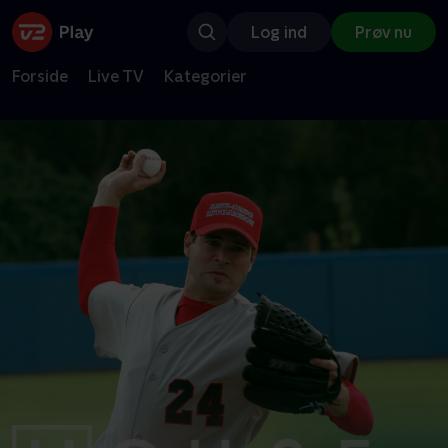
Log ind
Prøv nu
Forside
Live TV
Kategorier