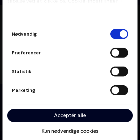
tilbage ved at klikke på ’Cookie-indstillinger’ i
bunden af siden. Læs mere om hvordan TV 2
behandler dine oplysninger i
TV 2s privatlivspolitik
.
Samtykkevalg
Nødvendig
Præferencer
Statistik
Marketing
Om House
Dr. Gregory House tackler sundhedmysterier med sit
team af unge diagnostikere; fejlfrie instinkter og
ukonventionel tænkning giver ham stor respekt på
Acceptér alle
trods af hans brutale ærlighed og asociale tendenser.
Kun nødvendige cookies