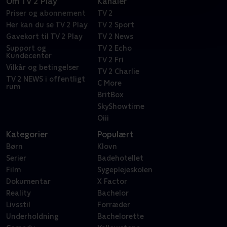
Om TV 2 Play
Kanaler
Priser og abonnement
TV 2
Her kan du se TV 2 Play
TV 2 Sport
Gavekort til TV 2 Play
TV 2 News
Support og
TV 2 Echo
Kundecenter
TV 2 Fri
Vilkår og betingelser
TV 2 Charlie
TV 2 NEWS i offentligt
C More
rum
BritBox
SkyShowtime
Oiii
Kategorier
Populært
Børn
Klovn
Serier
Badehotellet
Film
Sygeplejeskolen
Dokumentar
X Factor
Reality
Bachelor
Livsstil
Forræder
Underholdning
Bachelorette