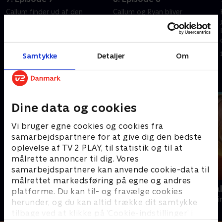
Callum finder ud af den
Callum og Ryan bliver
virkelige grund til, at Jo kom til
chokerede, da de finder liget af
Port Devine.
en ung mand på stranden. Er
det en polterabend, der er
24. januar 2024 • 43 min
gået over gevind?
24. januar 2024 • 44 min
Samtykke
Detaljer
Om
Andre så også
Dine data og cookies
Vi bruger egne cookies og cookies fra
samarbejdspartnere for at give dig den bedste
oplevelse af TV 2 PLAY, til statistik og til at
målrette annoncer til dig. Vores
samarbejdspartnere kan anvende cookie-data til
målrettet markedsføring på egne og andres
Hudson og Rex
Mord på Mal
platforme. Du kan til- og fravælge cookies
Krimi & Spænding • 8 sæsoner
Krimi & Spændi
herunder, og du kan altid trække dit samtykke
tilbage ved at klikke på ’Cookie-indstillinger’ i