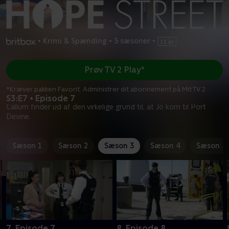
•
Krimi & Spænding
•
5 sæsoner
•
Prøv TV 2 Play*
*Kræver pakken Favorit. Administrer dit abonnement på Mit TV 2.
S3:E7 • Episode 7
Callum finder ud af den virkelige grund til, at Jo kom til Port
Devine.
Sæson 1
Sæson 2
Sæson 3
Sæson 4
Sæson 5
7. Episode 7
8. Episode 8