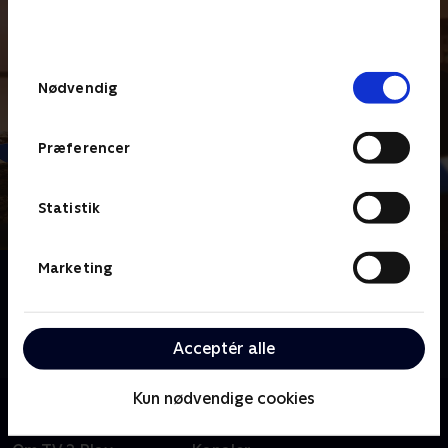
bunden af siden. Læs mere om hvordan TV 2
behandler dine oplysninger i
TV 2s privatlivspolitik
.
Samtykkevalg
Nødvendig
Præferencer
Statistik
Marketing
Om Hope Street
Da kriminalassistent Leila Hussain fra storbyen
pludselig flytter til den lille by Port Devine i det
Acceptér alle
nordlige Irland, får det gang i sladderen.
Kun nødvendige cookies