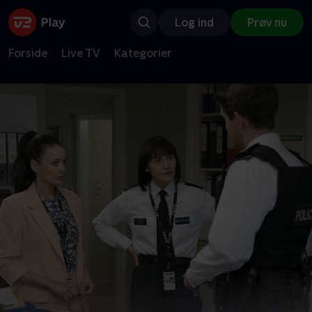
Log ind
Prøv nu
Forside
Live TV
Kategorier