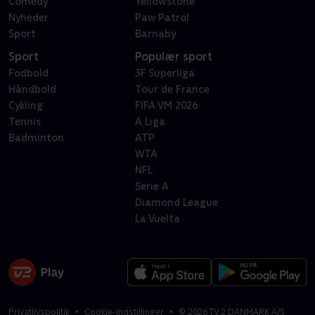
Comedy
Yellowstone
Nyheder
Paw Patrol
Sport
Barnaby
Sport
Populær sport
Fodbold
3F Superliga
Håndbold
Tour de France
Cykling
FIFA VM 2026
Tennis
A Liga
Badminton
ATP
WTA
NFL
Serie A
Diamond League
La Vuelta
Privatlivspolitik
Cookie-indstillinger
©
2026
TV 2 DANMARK A/S