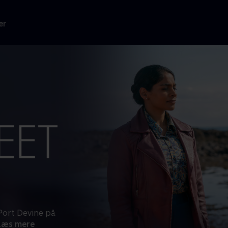
er
Port Devine på
Læs mere