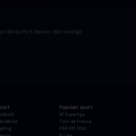
n lille by Port Devine i det nordlige
port
Populær sport
odbold
3F Superliga
åndbold
Tour de France
ykling
FIFA VM 2026
ennis
A Liga