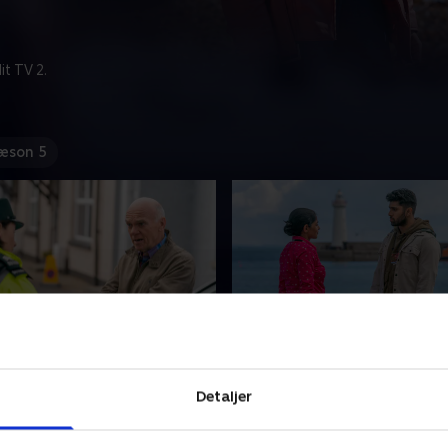
t TV 2.
æson 5
de 2
3. Episode 3
er på at finde ud af, om
Den småforelskede Callum e
Detaljer
r afsløret hende.
på Leilas flotte 'ven'. Finn h
føren Barry påkører en ung
alvorlige bekymringer. Han 