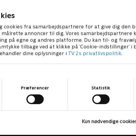
r flygter fra ulykkesstedet.
overbevist om, at den besøg
gøre Leila fortræd.
3 • 43 min
8. maj 2023 • 43 min
kies
g cookies fra samarbejdspartnere for at give dig den b
l at målrette annoncer til dig. Vores samarbejdspartner
ing på egne og andres platforme. Du kan til- og fravæl
amtykke tilbage ved at klikke på ’Cookie-indstillinger’ i
handler dine oplysninger i
TV 2s privatlivspolitik
.
Samtykkevalg
Præferencer
Statistik
Mord på Mallorca
F
Kun nødvendige cookie
Krimi & Spænding • 2 sæsoner
K