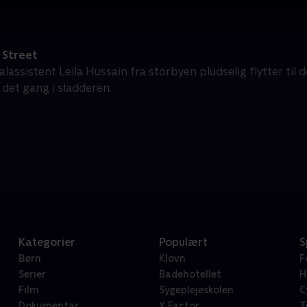
Street
lassistent Leila Hussain fra storbyen pludselig flytter til de
r det gang i sladderen.
Kategorier
Populært
S
Børn
Klovn
F
Serier
Badehotellet
H
Film
Sygeplejeskolen
C
Dokumentar
X Factor
T