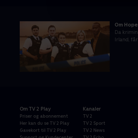
Om Hope 
Da krimina
Irland, få
Om TV 2 Play
Kanaler
Priser og abonnement
TV 2
Her kan du se TV 2 Play
TV 2 Sport
Gavekort til TV 2 Play
TV 2 News
Support og Kundecenter
TV 2 Echo