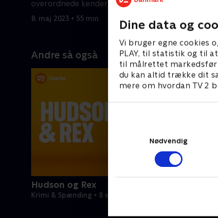
overordnede kender den sande årsag
kvinde, de
til Leilas forflyttelse.
8. maj 2023 • 55 min
8. maj 202
Dine data og coo
Vi bruger egne cookies o
PLAY, til statistik og ti
Andre så også
til målrettet markedsfør
du kan altid trække dit s
mere om hvordan TV 2 be
Nødvendig
Hudson og Rex
Krimi & Spænding • 8 sæsoner