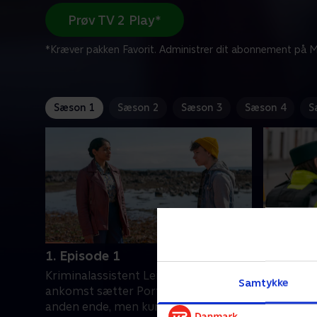
Prøv TV 2 Play*
*Kræver pakken Favorit. Administrer dit abonnement på Mi
Sæson 1
Sæson 2
Sæson 3
Sæson 4
S
1. Episode 1
2. Episo
Kriminalassistent Leila Hussains
Leila vent
Samtykke
ankomst sætter Port Devine på den
Callum ha
anden ende, men kun hendes
Taxichauf