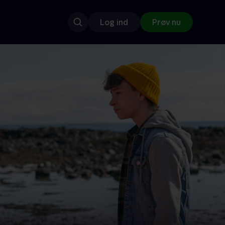
Log ind
Prøv nu