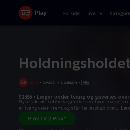
Forside
Live TV
Kategori
Holdningsholde
•
Livsstil
•
1 sæson
•
S1:E6 • Læger under tvang og gaveræs over
Ny aftale vil skubbe læger derhen, hvor manglen e
er tvang vejen frem, og står fællesskab over
...
Læs
Prøv TV 2 Play*