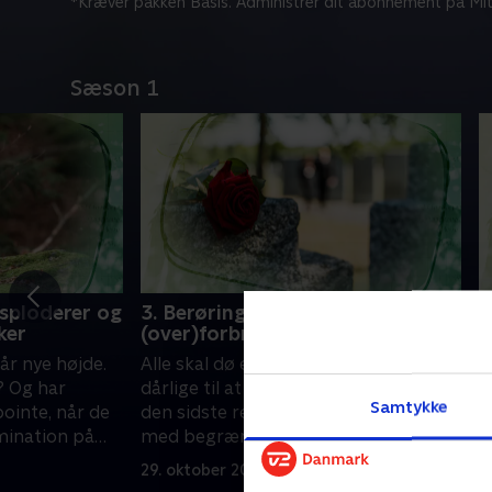
*Kræver pakken Basis. Administrer dit abonnement på Mit
Sæson 1
ksploderer og
3. Berøringsangst og børns
4
ker
(over)forbrug af SoMe
g
år nye højde.
Alle skal dø en dag - men er vi for
A
? Og har
dårlige til at snakke om sygdom og
s
Samtykke
inte, når de
den sidste rejse? Og er det på tide
l
mination på
med begrænsninger for børns brug
a
af sociale medier?
f
29. oktober 2024 • 36 min
1