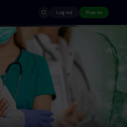
Log ind
Prøv nu