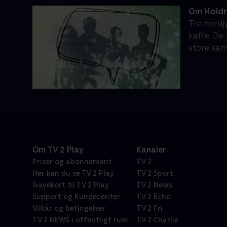
Om Holdn
Tre nordj
kaffe. De
store sa
Om TV 2 Play
Kanaler
Priser og abonnement
TV 2
Her kan du se TV 2 Play
TV 2 Sport
Gavekort til TV 2 Play
TV 2 News
Support og Kundecenter
TV 2 Echo
Vilkår og betingelser
TV 2 Fri
TV 2 NEWS i offentligt rum
TV 2 Charlie