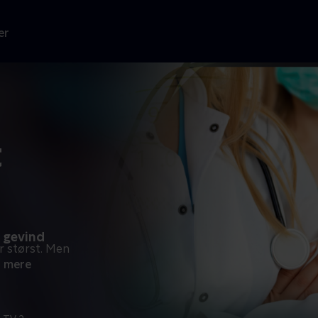
er
t
 gevind
r størst. Men
 mere