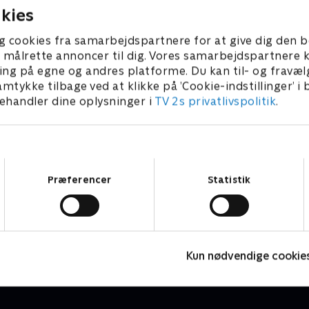
kies
g cookies fra samarbejdspartnere for at give dig den b
l at målrette annoncer til dig. Vores samarbejdspartner
ing på egne og andres platforme. Du kan til- og fravæl
amtykke tilbage ved at klikke på ’Cookie-indstillinger’ i
handler dine oplysninger i
TV 2s privatlivspolitik
.
Samtykkevalg
Præferencer
Statistik
Fantasifulde rum - i is og sne
J
Livsstil • 3 sæsoner
2
Kun nødvendige cookie