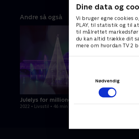
Dine data og coo
Andre så også
Vi bruger egne cookies o
PLAY, til statistik og ti
til målrettet markedsfør
du kan altid trække dit s
mere om hvordan TV 2 be
Nødvendig
Julelys for millioner
2022 • Livsstil • 46 min