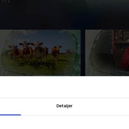
 TV 2.
. Borgmester drak øl-bong og
5. Kontroversiel 
ræs som menneskemad
webshop og ens
alborgs borgmester Lasse Frimand
Nordjyderne er glad
parkede J-dag i gang med at drikke
kinesiske webshop 
Detaljer
ive i radioen. Og så har forskning i
et problem? Og hvo
lternative proteinkilder vakt
ensomheden i en tid
orargelse på sociale medier
har været nemmere 
2. november 2024 • 40 min
3. december 2024 • 3