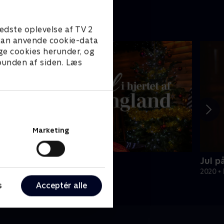
edste oplevelse af TV 2
e kan anvende cookie-data
ge cookies herunder, og
 bunden af siden. Læs
Marketing
ul i hjertet af England
Jul p
023 • Livsstil • 44 min
2020 • 
s
Acceptér alle