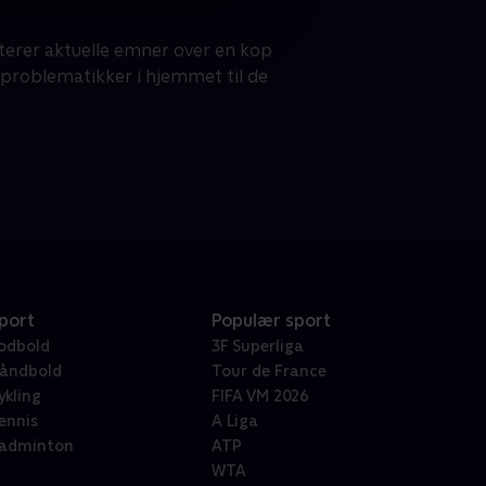
erer aktuelle emner over en kop
e problematikker i hjemmet til de
port
Populær sport
odbold
3F Superliga
åndbold
Tour de France
ykling
FIFA VM 2026
ennis
A Liga
adminton
ATP
WTA