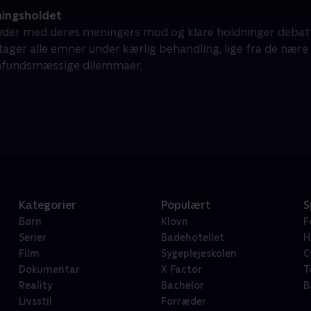
ingsholdet
yder med deres meningers mod og klare holdninger debatt
 tager alle emner under kærlig behandling, lige fra de nær
mfundsmæssige dilemmaer.
Kategorier
Populært
S
Børn
Klovn
F
Serier
Badehotellet
H
Film
Sygeplejeskolen
C
Dokumentar
X Factor
T
Reality
Bachelor
B
Livsstil
Forræder