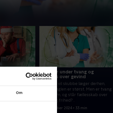
kinesisk
6. Læger under tvang og
omme unge
gaveræs over gevind
e for den
Ny aftale vil skubbe læger derhen,
Temu. Men er det
hvor manglen er størst. Men er tvang
Om
rfor stiger
vejen frem, og står fællesskab over
, hvor det aldrig
personlig frihed? .
at have kontakt?.
7 min
17. december 2024 • 33 min