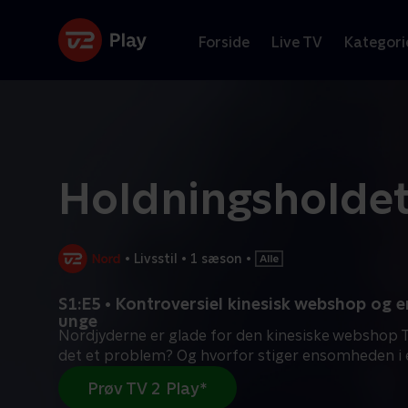
Forside
Live TV
Kategori
Holdningsholde
•
Livsstil
•
1 sæson
•
S1:E5 • Kontroversiel kinesisk webshop og
unge
Nordjyderne er glade for den kinesiske webshop 
det et problem? Og hvorfor stiger ensomheden i 
Prøv TV 2 Play*