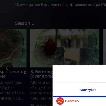
*Kræver pakken Basis. Administrer dit abonnement på Mit
Sæson 1
ksploderer og
3. Berøringsangst og børns
4
ker
(over)forbrug af SoMe
g
år nye højde.
Alle skal dø en dag - men er vi for
A
? Og har
dårlige til at snakke om sygdom og
s
Samtykke
inte, når de
den sidste rejse? Og er det på tide
l
mination på
med begrænsninger for børns brug
a
af sociale medier?
f
29. oktober 2024 • 36 min
1