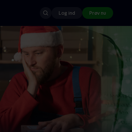
Log ind
Prøv nu