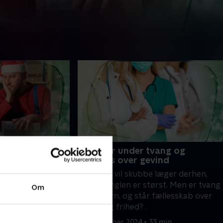
kinesisk
6. Læger under tvang og
omme unge
gaveræs over gevind
e for den
Ny aftale vil skubbe læger derhen,
Temu. Men er det
hvor manglen er størst. Men er tvang
Om
rfor stiger
vejen frem, og står fællesskab over
, hvor det aldrig
personlig frihed? .
at have kontakt?.
7 min
17. december 2024 • 33 min