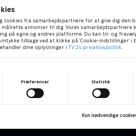
kies
g cookies fra samarbejdspartnere for at give dig den b
l at målrette annoncer til dig. Vores samarbejdspartner
ing på egne og andres platforme. Du kan til- og fravæl
amtykke tilbage ved at klikke på ’Cookie-indstillinger’ i
handler dine oplysninger i
TV 2s privatlivspolitik
.
Samtykkevalg
Præferencer
Statistik
Fantasifulde rum - i is og sne
J
Livsstil • 3 sæsoner
2
Kun nødvendige cookie