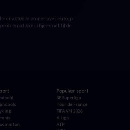
erer aktuelle emner over en kop
e problematikker i hjemmet til de
port
Populær sport
odbold
3F Superliga
åndbold
Tour de France
ykling
FIFA VM 2026
ennis
A Liga
adminton
ATP