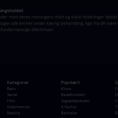
ingsholdet
yder med deres meningers mod og klare holdninger debatt
 tager alle emner under kærlig behandling, lige fra de nær
mfundsmæssige dilemmaer.
Kategorier
Populært
S
Børn
Klovn
F
Serier
Badehotellet
H
Film
Sygeplejeskolen
C
Dokumentar
X Factor
T
Reality
Bachelor
B