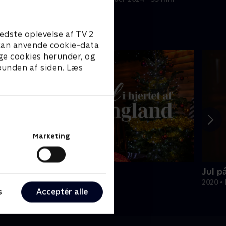
edste oplevelse af TV 2
e kan anvende cookie-data
ge cookies herunder, og
 bunden af siden. Læs
Marketing
ul i hjertet af England
Jul p
023 • Livsstil • 44 min
2020 • 
s
Acceptér alle