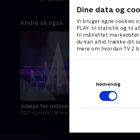
Dine data og coo
Vi bruger egne cookies o
Andre så også
PLAY, til statistik og ti
til målrettet markedsfør
du kan altid trække dit s
mere om hvordan TV 2 be
Nødvendig
Julelys for millioner
2022 • Livsstil • 46 min