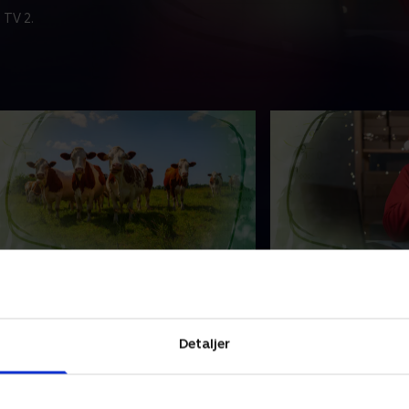
 TV 2.
. Borgmester drak øl-bong og
5. Kontroversiel 
ræs som menneskemad
webshop og ens
alborgs borgmester Lasse Frimand
Nordjyderne er glad
parkede J-dag i gang med at drikke
kinesiske webshop 
Detaljer
ive i radioen. Og så har forskning i
et problem? Og hvo
lternative proteinkilder vakt
ensomheden i en tid
orargelse på sociale medier
har været nemmere 
2. november 2024 • 40 min
3. december 2024 • 3