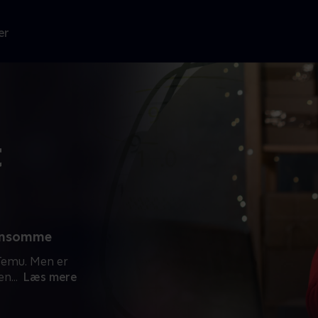
er
t
 ensomme
Temu. Men er
en
...
Læs mere