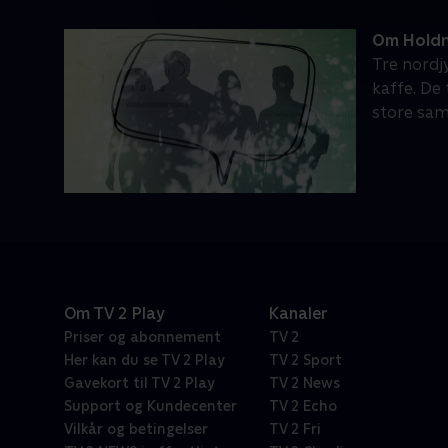
Om Holdn
Tre nordj
kaffe. De
store sa
Om TV 2 Play
Kanaler
Priser og abonnement
TV 2
Her kan du se TV 2 Play
TV 2 Sport
Gavekort til TV 2 Play
TV 2 News
Support og Kundecenter
TV 2 Echo
Vilkår og betingelser
TV 2 Fri