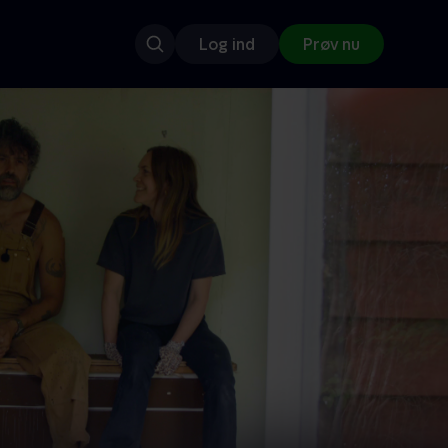
Log ind
Prøv nu