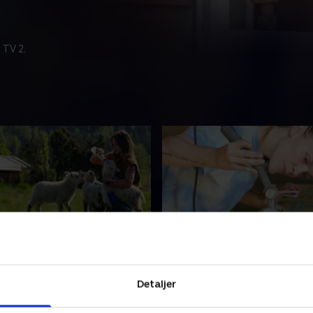
 TV 2.
r en rigtig cowboy!
3. Björn har været på b
rita skal endelig leve
Saunaprojektet fortsætter,
Detaljer
vet. Og mens Kalle henter
hvordan vil Kalle reagere på
lsingland, planter Brita
mål? Og kan Brita nå at bliv