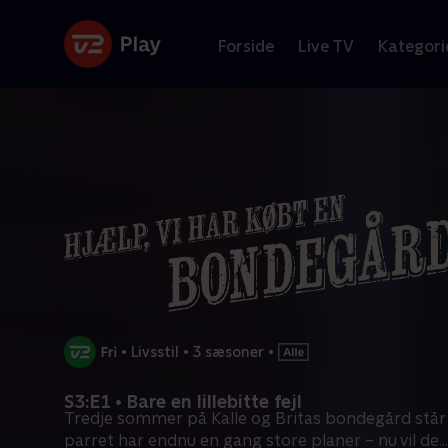
Forside
Live TV
Kategori
•
Livsstil
•
3 sæsoner
•
S3:E1 • Bare en lillebitte fejl
Tredje sommer på Kalle og Britas bondegård står 
parret har endnu en gang store planer – nu vil de
...