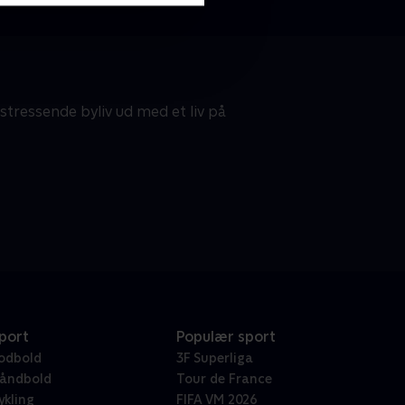
t stressende byliv ud med et liv på
port
Populær sport
odbold
3F Superliga
åndbold
Tour de France
ykling
FIFA VM 2026