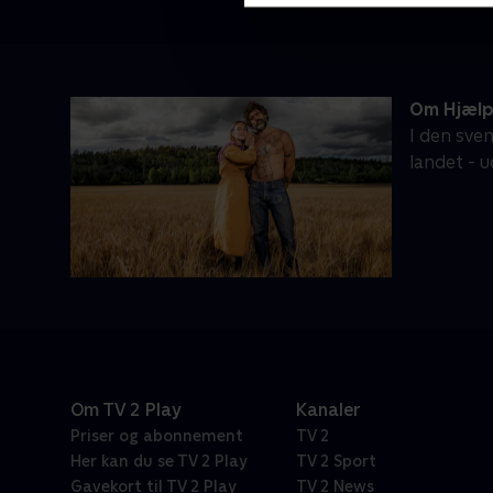
Om Hjælp,
I den sven
landet - u
Om TV 2 Play
Kanaler
Priser og abonnement
TV 2
Her kan du se TV 2 Play
TV 2 Sport
Gavekort til TV 2 Play
TV 2 News