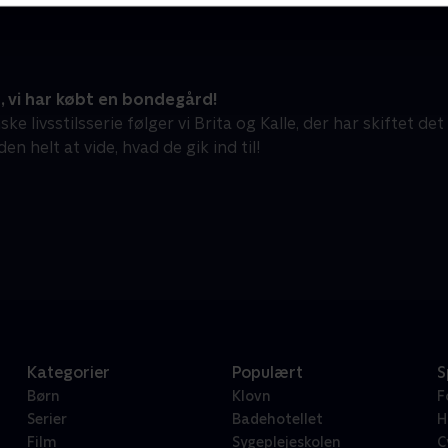
 vi har købt en bondegård!
ske livsstilsserie følger vi Brita og Kalle, der har skiftet de
den helt at vide, hvad de gik ind til!
Kategorier
Populært
S
Børn
Klovn
F
Serier
Badehotellet
H
Film
Sygeplejeskolen
C