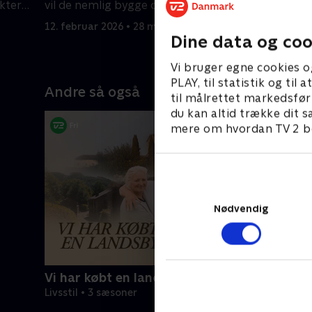
kter
vil de nemlig bygge deres helt egen
blomster
sauna.
12. februar 2026 • 28 min
19. februa
Dine data og coo
Vi bruger egne cookies o
PLAY, til statistik og ti
Andre så også
til målrettet markedsfør
du kan altid trække dit s
mere om hvordan TV 2 be
Nødvendig
Vi har købt en landsby
Livsstil • 3 sæsoner