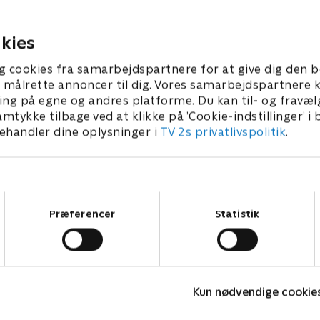
 og et kæmpestort græskar.
med saunaens dobbeltdøre, 
begynder at regne?
r 2026 • 28 min
26. februar 2026 • 28 min
kies
g cookies fra samarbejdspartnere for at give dig den b
l at målrette annoncer til dig. Vores samarbejdspartner
ing på egne og andres platforme. Du kan til- og fravæl
amtykke tilbage ved at klikke på ’Cookie-indstillinger’ i
handler dine oplysninger i
TV 2s privatlivspolitik
.
Samtykkevalg
Præferencer
Statistik
Franske drømmeslotte
H
Kun nødvendige cookie
Livsstil • 6 sæsoner
L