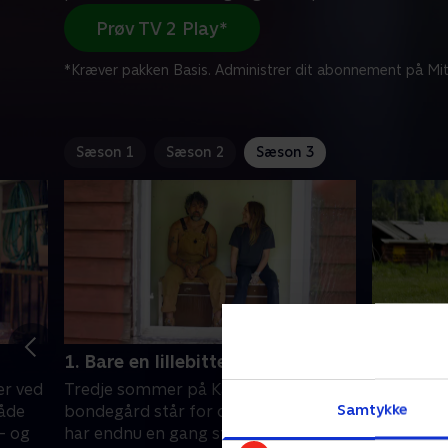
Prøv TV 2 Play*
*Kræver pakken Basis. Administrer dit abonnement på Mit
Sæson 1
Sæson 2
Sæson 3
1. Bare en lillebitte fejl
2. Jeg e
r ved
Tredje sommer på Kalle og Britas
Kalle og B
Samtykke
både
bondegård står for døren, og parret
cowboy-li
 - og
har endnu en gang store planer – nu
kalve i Hä