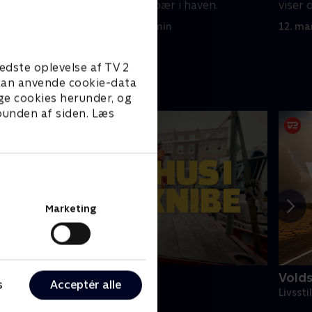
før det
dyrker Kalle hindbær i haven.
viser 
forker
5. marts 2026 • 28 min
12. ma
edste oplevelse af TV 2
e kan anvende cookie-data
ge cookies herunder, og
 bunden af siden. Læs
Marketing
us i knibe
Vold
s
Acceptér alle
ivsstil • 5 sæsoner
Livssti