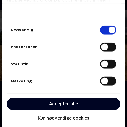
tilbage ved at klikke på ’Cookie-indstillinger’ i
bunden af siden. Læs mere om hvordan TV 2
behandler dine oplysninger i
TV 2s privatlivspolitik
.
Samtykkevalg
Nødvendig
Præferencer
Statistik
Marketing
Om Hjælp, vi har købt en bondegård!
I den svenske livsstilsserie følger vi Brita og Kalle, der
har skiftet det stressende byliv ud med et liv på
Acceptér alle
landet - uden helt at vide, hvad de gik ind til!
Kun nødvendige cookies