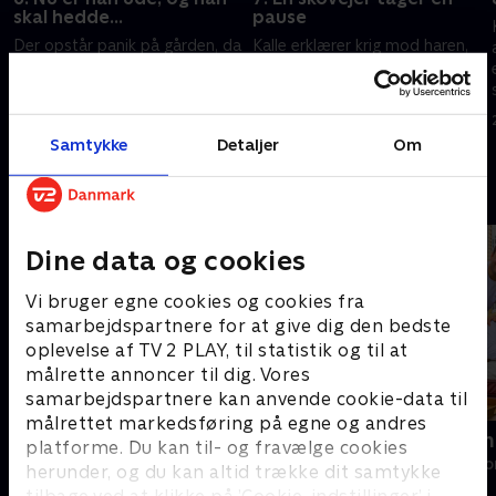
skal hedde...
pause
Der opstår panik på gården, da
Kalle erklærer krig mod haren,
Kalle og Brita opdager, at det
der spiser alle grøntsagerne, og
regner gennem taget. Hvad
Brita kæmper mod fluer, der
skal de gøre nu, hvor kassen er
har invaderet hjemmet. Brita
e
tom? Og så kommer et barn til
får brug for en pause.
11. maj 2025 • 27 min
18. maj 2025 • 28 min
Samtykke
Detaljer
Om
verden.
Andre så også
Dine data og cookies
Vi bruger egne cookies og cookies fra
samarbejdspartnere for at give dig den bedste
oplevelse af TV 2 PLAY, til statistik og til at
målrette annoncer til dig. Vores
samarbejdspartnere kan anvende cookie-data til
målrettet markedsføring på egne og andres
Franske drømmeslotte
Hjemlig nem
platforme. Du kan til- og fravælge cookies
Livsstil • 6 sæsoner
Livsstil • 8 sæs
herunder, og du kan altid trække dit samtykke