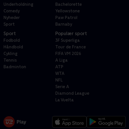
Underholdning
Bachelorette
Comedy
Yellowstone
Nyheder
Paw Patrol
Sport
Barnaby
Sport
Populær sport
Fodbold
3F Superliga
Håndbold
Tour de France
Cykling
FIFA VM 2026
Tennis
A Liga
Badminton
ATP
WTA
NFL
Serie A
Diamond League
La Vuelta