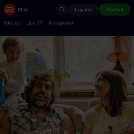
Log ind
Prøv nu
Forside
Live TV
Kategorier