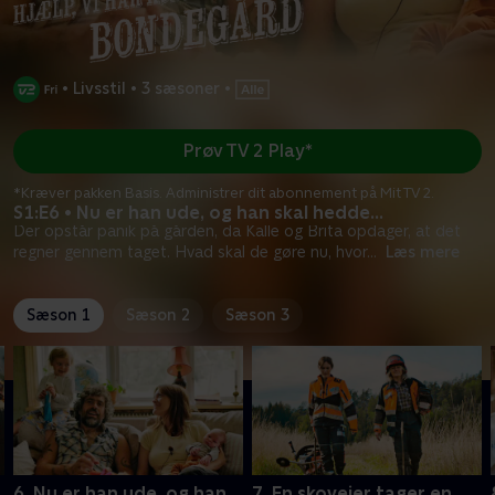
•
Livsstil
•
3 sæsoner
•
Prøv TV 2 Play*
*Kræver pakken Basis. Administrer dit abonnement på Mit TV 2.
S1:E6 • Nu er han ude, og han skal hedde...
Der opstår panik på gården, da Kalle og Brita opdager, at det
regner gennem taget. Hvad skal de gøre nu, hvor
...
Læs mere
Sæson 1
Sæson 2
Sæson 3
6. Nu er han ude, og han
7. En skovejer tager en