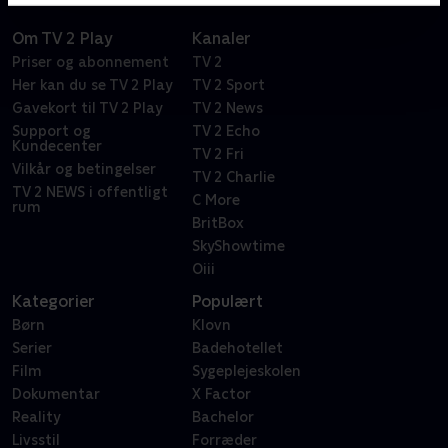
Om TV 2 Play
Kanaler
Priser og abonnement
TV 2
Her kan du se TV 2 Play
TV 2 Sport
Gavekort til TV 2 Play
TV 2 News
Support og
TV 2 Echo
Kundecenter
TV 2 Fri
Vilkår og betingelser
TV 2 Charlie
TV 2 NEWS i offentligt
C More
rum
BritBox
SkyShowtime
Oiii
Kategorier
Populært
Børn
Klovn
Serier
Badehotellet
Film
Sygeplejeskolen
Dokumentar
X Factor
Reality
Bachelor
Livsstil
Forræder