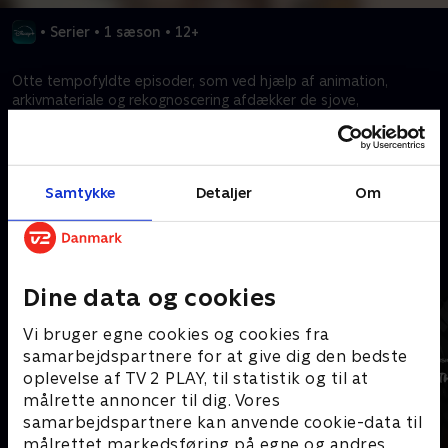
•
Serier
•
1 sæson
•
12+
Otte tempofyldte episoder, som ved hjælp af animation,
arkivmateriale og rekognoscering afdækker de sjove,
foruroligende, mærkelige, men altid interessante bidder af
historien.
Samtykke
Detaljer
Om
Kræver tilkøb
Mere indhold fra Disney+
Dine data og cookies
Vi bruger egne cookies og cookies fra
samarbejdspartnere for at give dig den bedste
oplevelse af TV 2 PLAY, til statistik og til at
målrette annoncer til dig. Vores
samarbejdspartnere kan anvende cookie-data til
målrettet markedsføring på egne og andres