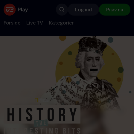
Log ind
Prøv nu
Forside
Live TV
Kategorier