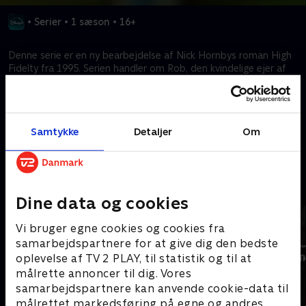
•
Serier
•
1 sæson
•
16+
Denne serie er en ny bearbejdelse af Nick Hornbys roman High
Fidelty fra 1995. Serien handler om Rob, den kvindelige ejer af
en pladeforretning. Rob mindes sine forliste forhold gennem
musik og popkultur.
Samtykke
Detaljer
Om
Kræver tilkøb
Mere indhold fra Disney+
Dine data og cookies
Vi bruger egne cookies og cookies fra
samarbejdspartnere for at give dig den bedste
oplevelse af TV 2 PLAY, til statistik og til at
målrette annoncer til dig. Vores
samarbejdspartnere kan anvende cookie-data til
målrettet markedsføring på egne og andres