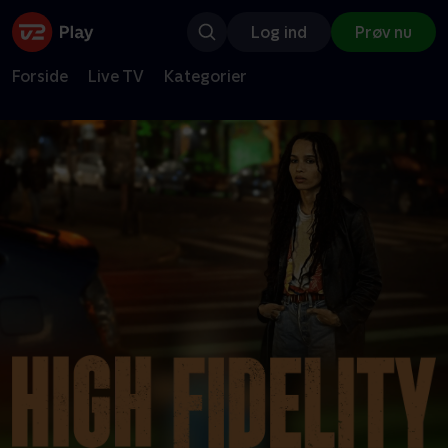
Log ind
Prøv nu
Forside
Live TV
Kategorier