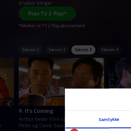
krydser klinger.
Prøv TV 2 Play*
*tilkøbes til TV 2 Play abonnement
Sæson 1
Sæson 2
Sæson 3
Sæson 4
9. It's Coming
10. The 
Arthur beder Flint og Knox finde
En solfor
Samtykke
n
Peter og Claire. Sylar og Elle krydser
over helt