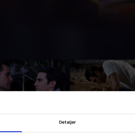
Eclipse, Part One
11. The Eclipse, Part Tw
Detaljer
mørkelse kaster en skygge
Solformørkelsen fortsætte
ene og påvirker deres evner.
skabe kaos. Sylar og Elle m