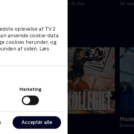
tianeren
20. november 2022 • 41 min
20. no
n Samedi.
edste oplevelse af TV 2
e kan anvende cookie-data
ge cookies herunder, og
 bunden af siden. Læs
Marketing
ollegiet
Made 
s
Acceptér alle
rama • 1 sæsoner
Drama 