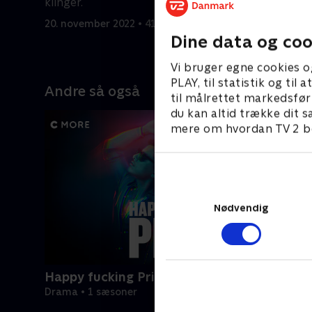
klinger.
20. novemb
20. november 2022 • 41 min
Dine data og coo
Vi bruger egne cookies o
PLAY, til statistik og ti
Andre så også
til målrettet markedsfør
du kan altid trække dit s
mere om hvordan TV 2 be
Nødvendig
Happy fucking Pride
Drama • 1 sæsoner