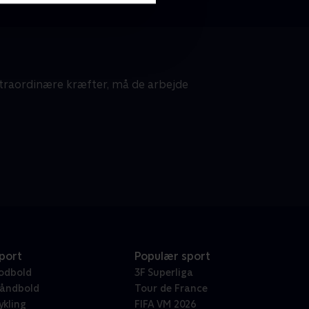
traordinære kræfter, må de arbejde
port
Populær sport
odbold
3F Superliga
åndbold
Tour de France
ykling
FIFA VM 2026