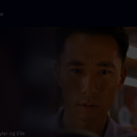
er
lar og Elle