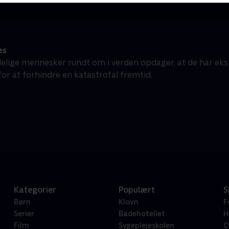
es
elige mennesker rundt om i verden opdager, at de har eks
r at forhindre en katastrofal fremtid.
Kategorier
Populært
S
Børn
Klovn
F
Serier
Badehotellet
H
Film
Sygeplejeskolen
C