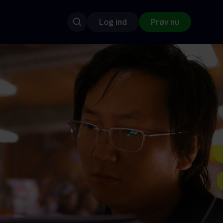
Log ind
Prøv nu