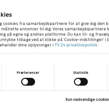
vrede. Peter, Nathan og hai
er 2022 • 40 min
tager kampen op mod baro
kies
20. november 2022 • 40 min
g cookies fra samarbejdspartnere for at give dig den b
l at målrette annoncer til dig. Vores samarbejdspartner
ing på egne og andres platforme. Du kan til- og fravæl
amtykke tilbage ved at klikke på ’Cookie-indstillinger’ i
handler dine oplysninger i
TV 2s privatlivspolitik
.
Samtykkevalg
Præferencer
Statistik
Fake Patient
K
Kun nødvendige cookie
Drama • 1 sæsoner
D