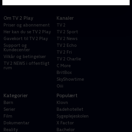
Om TV 2 Play
Kanaler
Priser og abonnement
TV 2
Her kan du se TV 2 Play
TV 2 Sport
Gavekort til TV 2 Play
TV 2 News
Support og
TV 2 Echo
Kundecenter
TV 2 Fri
Vilkår og betingelser
TV 2 Charlie
TV 2 NEWS i offentligt
C More
rum
BritBox
SkyShowtime
Oiii
Kategorier
Populært
Børn
Klovn
Serier
Badehotellet
Film
Sygeplejeskolen
Dokumentar
X Factor
Reality
Bachelor