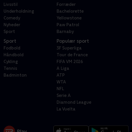
Livsstil
Forræder
Underholdning
Bachelorette
Comedy
Yellowstone
Nyheder
Paw Patrol
Sport
Barnaby
Sport
Populær sport
Fodbold
3F Superliga
Håndbold
Tour de France
Cykling
FIFA VM 2026
Tennis
A Liga
Badminton
ATP
WTA
NFL
Serie A
Diamond League
La Vuelta