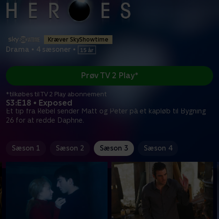
Kræver SkyShowtime
Drama
•
4 sæsoner
•
Prøv TV 2 Play*
*tilkøbes til TV 2 Play abonnement
S3:E18 • Exposed
Et tip fra Rebel sender Matt og Peter på et kapløb til Bygning
26 for at redde Daphne.
Sæson 1
Sæson 2
Sæson 3
Sæson 4