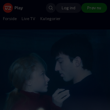
Log ind
Prøv nu
Forside
Live TV
Kategorier