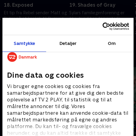
18. Exposed
19. Shades of Gray
Et tip fra Rebel sender Matt og
Sylars familiegenforening er
s
Peter på et kapløb til Bygning
ikke, hvad han forventede.
26 for at redde Daphne.
Claire får oplysninger fra Rebel.
20. november 2022 • 41 min
20. november 2022 • 41 min
Samtykke
Detaljer
Om
Andre så også
Dine data og cookies
Vi bruger egne cookies og cookies fra
samarbejdspartnere for at give dig den bedste
oplevelse af TV 2 PLAY, til statistik og til at
målrette annoncer til dig. Vores
samarbejdspartnere kan anvende cookie-data til
målrettet markedsføring på egne og andres
Happy fucking Pride
Fake Patient
platforme. Du kan til- og fravælge cookies
herunder, og du kan altid trække dit samtykke
Drama • 1 sæsoner
Drama • 1 sæso